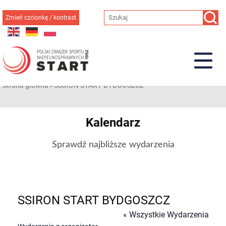
Przejdź
do
Zmień czcionkę / kontrast
treści
Strona główna
»
SSIRON START BYDGOSZCZ
Kalendarz
Sprawdź najbliższe wydarzenia
SSIRON START BYDGOSZCZ
« Wszystkie Wydarzenia