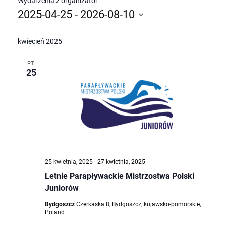
Wydarzenia z organizator
2025-04-25
 - 
2026-08-10
Wybierz
datę.
kwiecień 2025
PT.
25
25 kwietnia, 2025
-
27 kwietnia, 2025
Letnie Parapływackie Mistrzostwa Polski
Juniorów
Bydgoszcz
Czerkaska 8, Bydgoszcz, kujawsko-pomorskie,
Poland