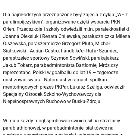
Dla najmłodszych przeznaczone były zajęcia z cyklu „WF z
paralimpijczykiem”, organizowane dzięki wsparciu PKN
Orlen. Przedszkola i szkoły odwiedzili m.in. paralekkoatletki
Joanna Oleksiuk i Renata Chilewska, parałuczniczka Milena
Olszewska, paraszermierze Grzegorz Pluta, Michał
Siatkowski i Adrian Castro, handbike’er Rafał Szumiec,
parastrzelec sportowy Szymon Sowiński, parakajakarz
Jakub Tokarz, parabadmintonista Bartłomiej Mróz czy
reprezentanci Polski w goalballu do lat 19 – tegoroczni
mistrzowie świata. Natomiast w ramach spotkań
mentoringowych prezes PKPar, Łukasz Szeliga, odwiedził
Specjalny Ośrodek Szkolno-Wychowawczy dla
Niepełnosprawnych Ruchowo w Busku-Zdroju.
W maju każdy mógł spróbować swoich sił na strzelnicy
parabiathlonowej, w parabadmintonie, siatkówce na