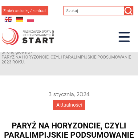
Przejdź
do
Zmień czcionkę / kontrast
treści
Strona główna
»
PARYŻ NA HORYZONCIE, CZYLI PARALIMPIJSKIE PODSUMOWANIE
2023 ROKU.
3 stycznia, 2024
Aktualności
PARYŻ NA HORYZONCIE, CZYLI
PARALIMPIJSKIE PODSUMOWANIE