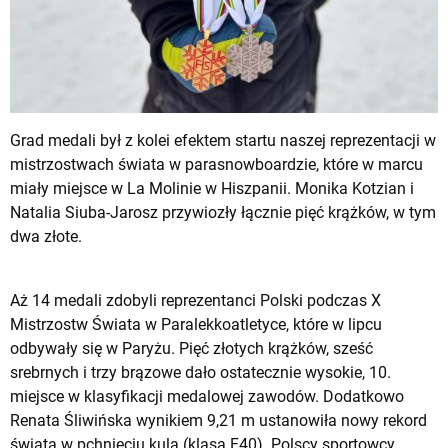
Grad medali był z kolei efektem startu naszej reprezentacji w
mistrzostwach świata w parasnowboardzie, które w marcu
miały miejsce w La Molinie w Hiszpanii. Monika Kotzian i
Natalia Siuba-Jarosz przywiozły łącznie pięć krążków, w tym
dwa złote.
Aż 14 medali zdobyli reprezentanci Polski podczas X
Mistrzostw Świata w Paralekkoatletyce, które w lipcu
odbywały się w Paryżu. Pięć złotych krążków, sześć
srebrnych i trzy brązowe dało ostatecznie wysokie, 10.
miejsce w klasyfikacji medalowej zawodów. Dodatkowo
Renata Śliwińska wynikiem 9,21 m ustanowiła nowy rekord
świata w pchnięciu kulą (klasa F40). Polscy sportowcy