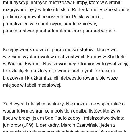
multidyscyplinarnych mistrzostw Europy, które w sierpniu
rozgrywane były w holenderskim Rotterdamie. Różne stopnie
podium zajmowali reprezentanci Polski w bocci,
parastrzelectwie sportowym, parałucznictwie,
parakolarstwie, parabadmintonie oraz parataekwondo.
Kolejny worek dorzucili paratenisiści stołowi, którzy we
wrześniu wystartowali w mistrzostwach Europy w Sheffield
w Wielkiej Brytanii. Nasi zawodnicy zdominowali rywalizację
i z dziesięcioma złotymi, dwoma srebrnymi i czterema
brązowymi krążkami zajęli niekwestionowane pierwsze
miejsce w tabeli medalowej.
Zachwycali nie tylko seniorzy. Nie można nie wspomnieć o
wspaniałym osiągnięciu polskich goalballistów, którzy w
lipcu w brazylijskim Sao Paulo zdobyli mistrzostwo świata
juniorów (U19). Lider kadry, Marcin Czerwiński, jeden z