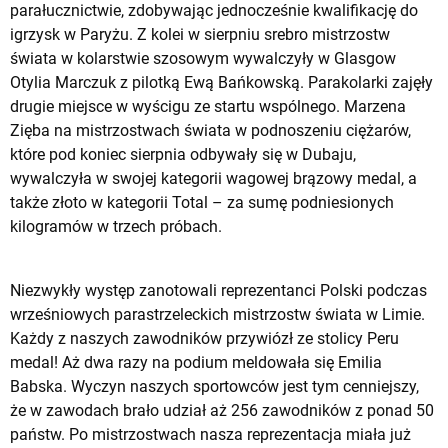
parałucznictwie, zdobywając jednocześnie kwalifikację do
igrzysk w Paryżu. Z kolei w sierpniu srebro mistrzostw
świata w kolarstwie szosowym wywalczyły w Glasgow
Otylia Marczuk z pilotką Ewą Bańkowską. Parakolarki zajęły
drugie miejsce w wyścigu ze startu wspólnego. Marzena
Zięba na mistrzostwach świata w podnoszeniu ciężarów,
które pod koniec sierpnia odbywały się w Dubaju,
wywalczyła w swojej kategorii wagowej brązowy medal, a
także złoto w kategorii Total – za sumę podniesionych
kilogramów w trzech próbach.
Niezwykły występ zanotowali reprezentanci Polski podczas
wrześniowych parastrzeleckich mistrzostw świata w Limie.
Każdy z naszych zawodników przywiózł ze stolicy Peru
medal! Aż dwa razy na podium meldowała się Emilia
Babska. Wyczyn naszych sportowców jest tym cenniejszy,
że w zawodach brało udział aż 256 zawodników z ponad 50
państw. Po mistrzostwach nasza reprezentacja miała już