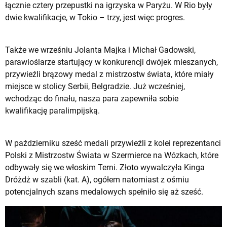
łącznie cztery przepustki na igrzyska w Paryżu. W Rio były
dwie kwalifikacje, w Tokio – trzy, jest więc progres.
Także we wrześniu Jolanta Majka i Michał Gadowski,
parawioślarze startujący w konkurencji dwójek mieszanych,
przywieźli brązowy medal z mistrzostw świata, które miały
miejsce w stolicy Serbii, Belgradzie. Już wcześniej,
wchodząc do finału, nasza para zapewniła sobie
kwalifikację paralimpijską.
W październiku sześć medali przywieźli z kolei reprezentanci
Polski z Mistrzostw Świata w Szermierce na Wózkach, które
odbywały się we włoskim Terni. Złoto wywalczyła Kinga
Dróżdż w szabli (kat. A), ogółem natomiast z ośmiu
potencjalnych szans medalowych spełniło się aż sześć.