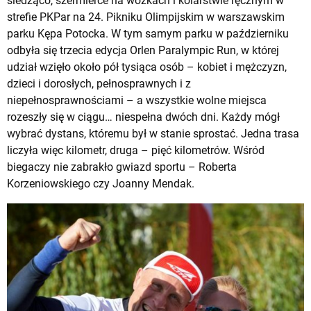
siedząco, szermierce na wózkach i kolarstwie ręcznym w
strefie PKPar na 24. Pikniku Olimpijskim w warszawskim
parku Kępa Potocka. W tym samym parku w październiku
odbyła się trzecia edycja Orlen Paralympic Run, w której
udział wzięło około pół tysiąca osób – kobiet i mężczyzn,
dzieci i dorosłych, pełnosprawnych i z
niepełnosprawnościami – a wszystkie wolne miejsca
rozeszły się w ciągu… niespełna dwóch dni. Każdy mógł
wybrać dystans, któremu był w stanie sprostać. Jedna trasa
liczyła więc kilometr, druga – pięć kilometrów. Wśród
biegaczy nie zabrakło gwiazd sportu – Roberta
Korzeniowskiego czy Joanny Mendak.