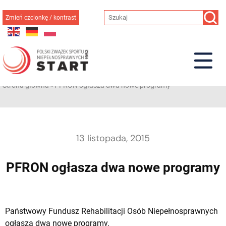
Przejdź
do
Zmień czcionkę / kontrast
treści
Strona główna
»
PFRON ogłasza dwa nowe programy
13 listopada, 2015
PFRON ogłasza dwa nowe programy
Państwowy Fundusz Rehabilitacji Osób Niepełnosprawnych
ogłasza dwa nowe programy.