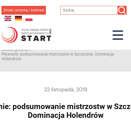
Przejdź
do
Zmień czcionkę / kontrast
treści
Strona główna
»
Pływanie: podsumowanie mistrzostw w Szczecinie. Dominacja
Holendrów
22 listopada, 2018
ie: podsumowanie mistrzostw w Szcz
Dominacja Holendrów