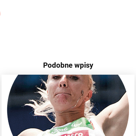
j
Podobne wpisy