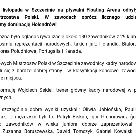
listopada w Szczecinie na pływalni Floating Arena odbył
trzostwa Polski. W zawodach oprócz licznego udzia
my dominację Holendrów!
ożna było oglądać rywalizację około 180 zawodników z 29 klub
ośmiu reprezentacji narodowych, takich jak: Holandia, Białoruś,
orea Południowa, Portugalia i Kanada.
wych Mistrzostw Polski w Szczecinie zawodnicy kadry narodow
i się z bardzo dobrej strony i w klasyfikacji końcowej zaw
e miejsca.
ormuję Wojciech Seidel, trener główny kadry narodowej w 
wnych.
 szczególnie dobre wyniki uzyskali: Oliwia Jabłońska, Paul
k. U mężczyzn byli to: Patryk Biskup, Igor Hrehorowicz (jun
d zawodników w wieku juniora dobrze zaprezentowali 
 Zuzanna Boruszewska, Dawid Tomczyk, Gabriel Kowalski