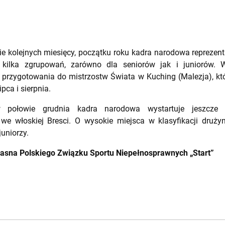
e kolejnych miesięcy, początku roku kadra narodowa reprezent
kilka zgrupowań, zarówno dla seniorów jak i juniorów.
 przygotowania do mistrzostw Świata w Kuching (Malezja), kt
ipca i sierpnia.
 połowie grudnia kadra narodowa wystartuje jeszcz
we włoskiej Bresci. O wysokie miejsca w klasyfikacji druży
uniorzy.
łasna Polskiego Związku Sportu Niepełnosprawnych „Start”