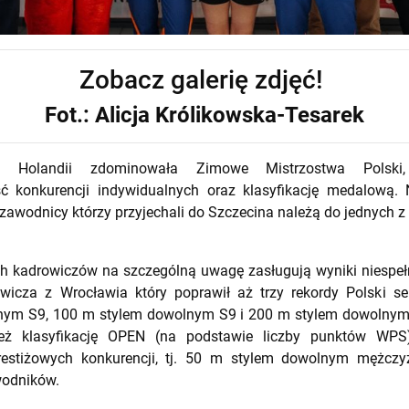
Zobacz galerię zdjęć!
Fot.: Alicja Królikowska-Tesarek
ja Holandii zdominowała Zimowe Mistrzostwa Polski
ść konkurencji indywidualnych oraz klasyfikację medalową. 
e zawodnicy którzy przyjechali do Szczecina należą do jednych z
h kadrowiczów na szczególną uwagę zasługują wyniki niespełn
owicza z Wrocławia który poprawił aż trzy rekordy Polski s
nym S9, 100 m stylem dowolnym S9 i 200 m stylem dowolnym
ież klasyfikację OPEN (na podstawie liczby punktów WPS
prestiżowych konkurencji, tj. 50 m stylem dowolnym mężczy
wodników.