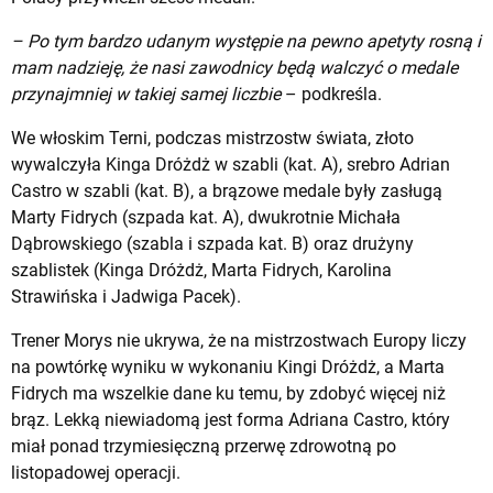
– Po tym bardzo udanym występie na pewno apetyty rosną i
mam nadzieję, że nasi zawodnicy będą walczyć o medale
przynajmniej w takiej samej liczbie
– podkreśla.
We włoskim Terni, podczas mistrzostw świata, złoto
wywalczyła Kinga Dróżdż w szabli (kat. A), srebro Adrian
Castro w szabli (kat. B), a brązowe medale były zasługą
Marty Fidrych (szpada kat. A), dwukrotnie Michała
Dąbrowskiego (szabla i szpada kat. B) oraz drużyny
szablistek (Kinga Dróżdż, Marta Fidrych, Karolina
Strawińska i Jadwiga Pacek).
Trener Morys nie ukrywa, że na mistrzostwach Europy liczy
na powtórkę wyniku w wykonaniu Kingi Dróżdż, a Marta
Fidrych ma wszelkie dane ku temu, by zdobyć więcej niż
brąz. Lekką niewiadomą jest forma Adriana Castro, który
miał ponad trzymiesięczną przerwę zdrowotną po
listopadowej operacji.