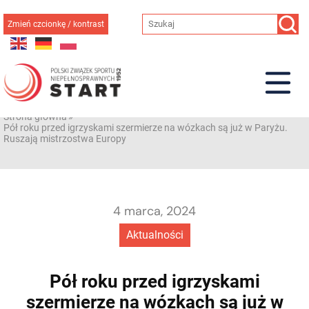
Przejdź
do
Zmień czcionkę / kontrast
treści
Strona główna
»
Pół roku przed igrzyskami szermierze na wózkach są już w Paryżu.
Ruszają mistrzostwa Europy
4 marca, 2024
Aktualności
Pół roku przed igrzyskami
szermierze na wózkach są już w