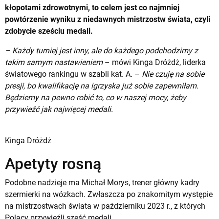
kłopotami zdrowotnymi, to celem jest co najmniej
powtórzenie wyniku z niedawnych mistrzostw świata, czyli
zdobycie sześciu medali.
– Każdy turniej jest inny, ale do każdego podchodzimy z
takim samym nastawieniem
– mówi Kinga Dróżdż, liderka
światowego rankingu w szabli kat. A. –
Nie czuję na sobie
presji, bo kwalifikację na igrzyska już sobie zapewniłam.
Będziemy na pewno robić to, co w naszej mocy, żeby
przywieźć jak najwięcej medali.
Kinga Dróżdż
Apetyty rosną
Podobne nadzieje ma Michał Morys, trener główny kadry
szermierki na wózkach. Zwłaszcza po znakomitym występie
na mistrzostwach świata w październiku 2023 r., z których
Polacy przywieźli sześć medali.