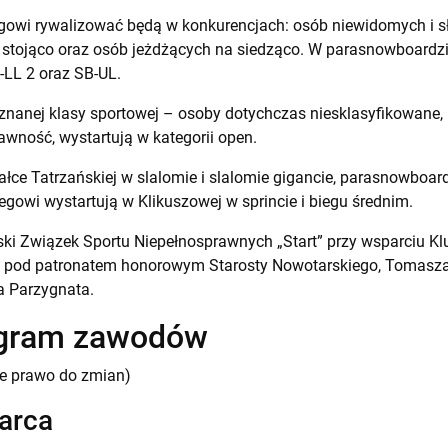
iegowi rywalizować będą w konkurencjach: osób niewidomych i 
stojąco oraz osób jeżdżących na siedząco. W parasnowboardz
-LL 2 oraz SB-UL.
yznanej klasy sportowej – osoby dotychczas niesklasyfikowane,
awność, wystartują w kategorii open.
łce Tatrzańskiej w slalomie i slalomie gigancie, parasnowboard
iegowi wystartują w Klikuszowej w sprincie i biegu średnim.
lski Związek Sportu Niepełnosprawnych „Start” przy wsparciu 
 pod patronatem honorowym Starosty Nowotarskiego, Tomasza
 Parzygnata.
ogram zawodów
ie prawo do zmian)
arca