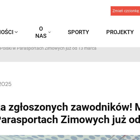
Zmień czcionkę 
O
OŚCI
SPORTY
PROJEKTY
NAS
Polski w Parasportach Zimowych już od 13 marca
 2025
a zgłoszonych zawodników! 
Parasportach Zimowych już o