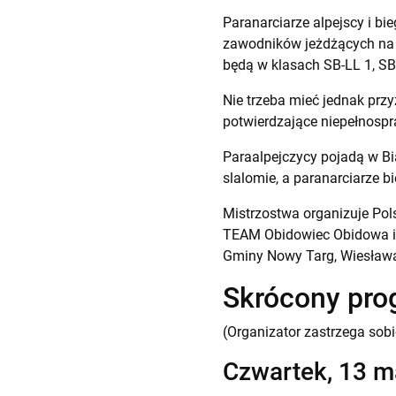
Paranarciarze alpejscy i b
zawodników jeżdżących na 
będą w klasach SB-LL 1, SB
Nie trzeba mieć jednak prz
potwierdzające niepełnospr
Paraalpejczycy pojadą w Bia
slalomie, a paranarciarze b
Mistrzostwa organizuje Po
TEAM Obidowiec Obidowa i
Gminy Nowy Targ, Wiesława
Skrócony pr
(Organizator zastrzega sob
Czwartek, 13 m