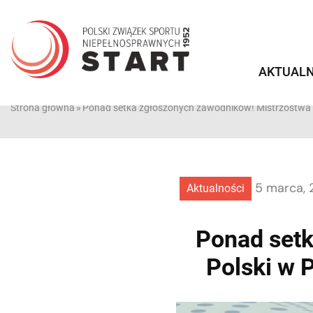
Przejdź
do
treści
AKTUALN
Strona główna
»
Ponad setka zgłoszonych zawodników! Mistrzostwa 
5 marca,
Aktualności
Ponad setk
Polski w 