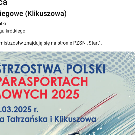
ca
biegowe (Klikuszowa)
tki
gu krótkiego
istrzostw znajdują się na stronie PZSN „Start”.