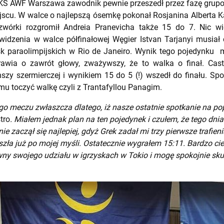
IKS AWF Warszawa zawodnik pewnie przeszedł przez fazę grupo
jscu. W walce o najlepszą ósemkę pokonał Rosjanina Alberta 
czwórki rozgromił Andreia Pranevicha także 15 do 7. Nic w
idzenia w walce półfinałowej Węgier Istvan Tarjanyi musiał
k paraolimpijskich w Rio de Janeiro. Wynik tego pojedynku 
rawia o zawrót głowy, zważywszy, że to walka o finał. Cast
nszy szermierczej i wynikiem 15 do 5 (!) wszedł do finału. Sp
 mu toczyć walkę czyli z Trantafyllou Panagim.
go meczu zwłaszcza dlatego, iż nasze ostatnie spotkanie na p
tro
. Miałem jednak plan na ten pojedynek i czułem, że tego dni
ie zaczął się najlepiej, gdyż Grek zadał mi trzy pierwsze trafie
zła już po mojej myśli. Ostatecznie wygrałem 15:11. Bardzo cie
ewny swojego udziału w igrzyskach w Tokio i mogę spokojnie sk