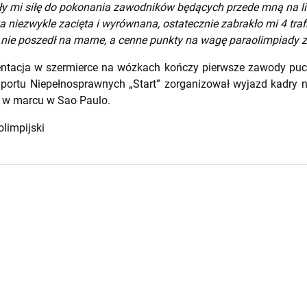
ały mi siłę do pokonania zawodników będących przede mną na liś
ka niezwykle zacięta i wyrównana, ostatecznie zabrakło mi 4 tr
d nie poszedł na marne, a cenne punkty na wagę paraolimpiady 
ntacja w szermierce na wózkach kończy pierwsze zawody puc
Sportu Niepełnosprawnych „Start” zorganizował wyjazd kadry 
ę w marcu w Sao Paulo.
olimpijski