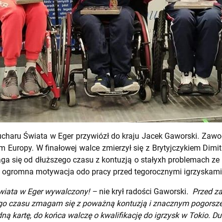
charu Świata w Eger przywiózł do kraju Jacek Gaworski. Zawo
 Europy. W finałowej walce zmierzył się z Brytyjczykiem Dimit
ga się od dłuższego czasu z kontuzją o stałyxh problemach z
 i ogromna motywacja odo pracy przed tegorocznymi igrzyskami
wiata w Eger wywalczony! –
nie krył radości Gaworski
. Przed z
ego czasu zmagam się z poważną kontuzją i znacznym pogorsze
ą kartę, do końca walczę o kwalifikację do igrzysk w Tokio. Duc