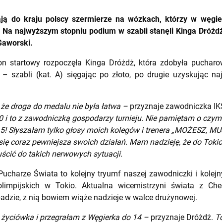
ą do kraju polscy szermierze na wózkach, którzy w węgie
Na najwyższym stopniu podium w szabli stanęli Kinga Dróżdż 
Gaworski.
on startowy rozpoczęła Kinga Dróżdż, która zdobyła pucharo
 – szabli (kat. A) sięgając po złoto, po drugie uzyskując na
j że droga do medalu nie była łatwa –
przyznaje zawodniczka I
i to z zawodniczką gospodarzy turnieju. Nie pamiętam o czym
5! Słyszałam tylko głosy moich kolegów i trenera „MOŻESZ, M
 się coraz pewniejsza swoich działań. Mam nadzieję, że do Tokio
ścić do takich nerwowych sytuacji.
charze Świata to kolejny tryumf naszej zawodniczki i kolejny 
olimpijskich w Tokio. Aktualna wicemistrzyni świata z Che
adzie, z nią bowiem wiąże nadzieje w walce drużynowej.
a życiówka i przegrałam z Węgierka do 14 –
przyznaje Dróżdż.
T