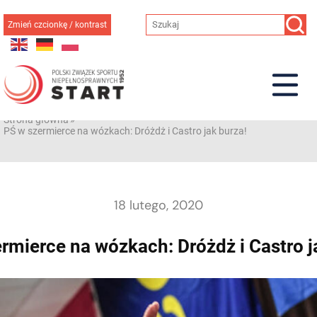
Przejdź
do
Zmień czcionkę / kontrast
treści
Strona główna
»
PŚ w szermierce na wózkach: Dróżdż i Castro jak burza!
18 lutego, 2020
rmierce na wózkach: Dróżdż i Castro j