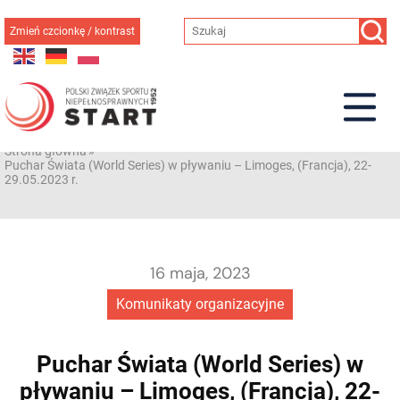
Przejdź
do
Zmień czcionkę / kontrast
treści
Strona główna
»
Puchar Świata (World Series) w pływaniu – Limoges, (Francja), 22-
29.05.2023 r.
16 maja, 2023
Komunikaty organizacyjne
Puchar Świata (World Series) w
pływaniu – Limoges, (Francja), 22-