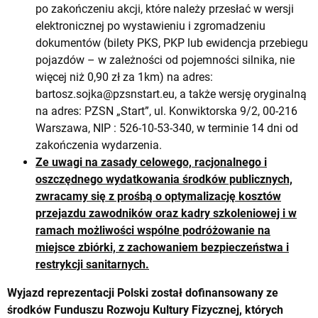
po zakończeniu akcji, które należy przesłać w wersji
elektronicznej po wystawieniu i zgromadzeniu
dokumentów (bilety PKS, PKP lub ewidencja przebiegu
pojazdów – w zależności od pojemności silnika, nie
więcej niż 0,90 zł za 1km) na adres:
bartosz.sojka@pzsnstart.eu
, a także wersję oryginalną
na adres: PZSN „Start”, ul. Konwiktorska 9/2, 00-216
Warszawa, NIP : 526-10-53-340, w terminie 14 dni od
zakończenia wydarzenia.
Ze uwagi na zasady celowego, racjonalnego i
oszczędnego wydatkowania środków publicznych,
zwracamy się z prośbą o optymalizację kosztów
przejazdu zawodników oraz kadry szkoleniowej i w
ramach możliwości wspólne podróżowanie na
miejsce zbiórki, z zachowaniem bezpieczeństwa i
restrykcji sanitarnych.
Wyjazd reprezentacji Polski został dofinansowany ze
środków Funduszu Rozwoju Kultury Fizycznej, których