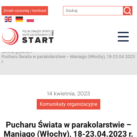
Przejdź
do
Zmień czcionkę / kontrast
treści
Strona główna
»
Pucharu Świata w parakolarstwie – Maniago (Włochy), 18-23.04.2023
r.
14 kwietnia, 2023
Komunikaty organizacyjne
Pucharu Świata w parakolarstwie –
Maniago (Włochy), 18-23.04.2023 r.