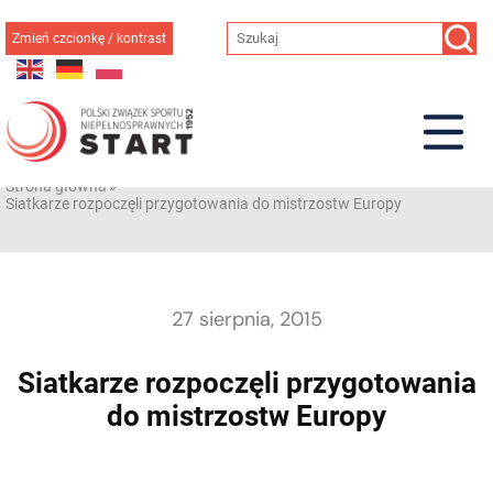
Przejdź
do
Zmień czcionkę / kontrast
treści
Strona główna
»
Siatkarze rozpoczęli przygotowania do mistrzostw Europy
27 sierpnia, 2015
Siatkarze rozpoczęli przygotowania
do mistrzostw Europy