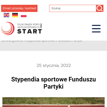
Przejdź
do
Zmień czcionkę / kontrast
treści
Strona główna
»
Stypendia sportowe Funduszu Partyki
25 stycznia, 2022
Stypendia sportowe Funduszu
Partyki