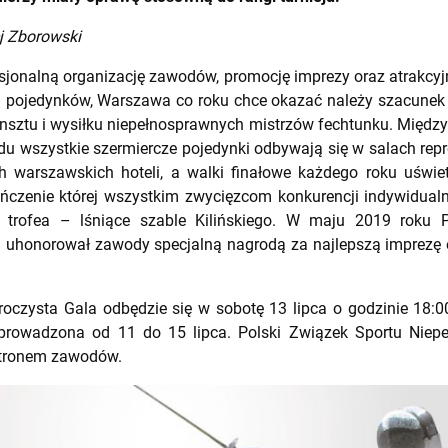
ej Zborowski
sjonalną organizację zawodów, promocję imprezy oraz atrakcyj
h pojedynków, Warszawa co roku chce okazać należy szacunek
nsztu i wysiłku niepełnosprawnych mistrzów fechtunku. Między
u wszystkie szermiercze pojedynki odbywają się w salach rep
h warszawskich hoteli, a walki finałowe każdego roku uświet
ończenie której wszystkim zwycięzcom konkurencji indywidual
 trofea – lśniące szable Kilińskiego. W maju 2019 roku P
i uhonorował zawody specjalną nagrodą za najlepszą imprezę 
oczysta Gala odbędzie się w sobotę 13 lipca o godzinie 18:0
eprowadzona od 11 do 15 lipca. Polski Związek Sportu Niep
patronem zawodów.