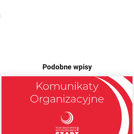
j
Podobne wpisy