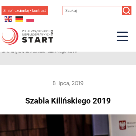
Przejdź
do
Zmień czcionkę / kontrast
treści
Strona główna
»
Szabla Kilińskiego 2019
8 lipca, 2019
Szabla Kilińskiego 2019