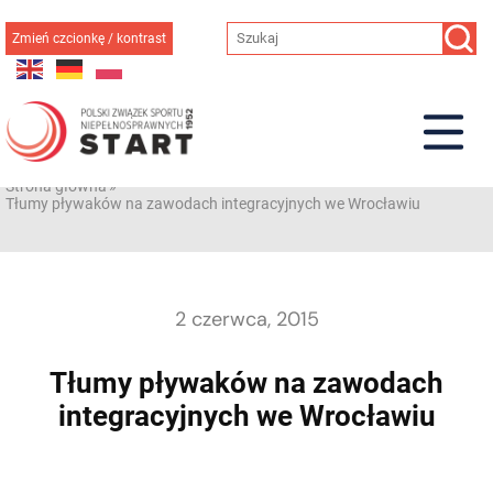
Przejdź
do
Zmień czcionkę / kontrast
treści
Strona główna
»
Tłumy pływaków na zawodach integracyjnych we Wrocławiu
2 czerwca, 2015
Tłumy pływaków na zawodach
integracyjnych we Wrocławiu