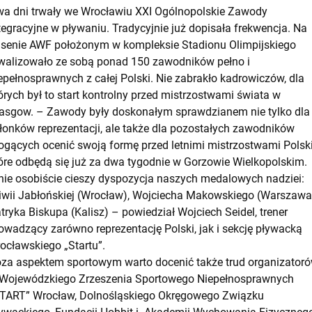
a dni trwały we Wrocławiu XXI Ogólnopolskie Zawody
tegracyjne w pływaniu. Tradycyjnie już dopisała frekwencja. Na
senie AWF położonym w kompleksie Stadionu Olimpijskiego
walizowało ze sobą ponad 150 zawodników pełno i
epełnosprawnych z całej Polski. Nie zabrakło kadrowiczów, dla
órych był to start kontrolny przed mistrzostwami świata w
asgow. – Zawody były doskonałym sprawdzianem nie tylko dla
łonków reprezentacji, ale także dla pozostałych zawodników
gących ocenić swoją formę przed letnimi mistrzostwami Polski
óre odbędą się już za dwa tygodnie w Gorzowie Wielkopolskim.
ie osobiście cieszy dyspozycja naszych medalowych nadziei:
iwii Jabłońskiej (Wrocław), Wojciecha Makowskiego (Warszawa)
tryka Biskupa (Kalisz) – powiedział Wojciech Seidel, trener
owadzący zarówno reprezentację Polski, jak i sekcję pływacką
ocławskiego „Startu”.
za aspektem sportowym warto docenić także trud organizator
Wojewódzkiego Zrzeszenia Sportowego Niepełnosprawnych
TART” Wrocław, Dolnośląskiego Okręgowego Związku