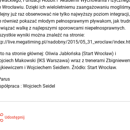
ywackiego, Fundacji Hobbit i Akademii Wychowania Fizyczneg
 Wrocławiu. Dzięki ich wieloletniemu zaangażowaniu mogliśm
lejny już raz obserwować nie tylko najwyższy poziom integracji,
e również pokazać młodym pełnosprawnym pływakom, jak trud
wiązać walkę z najlepszymi sporowcami niepełnosprawnych.
zystkie wyniki można znaleźć na stronie:
tp://live.megatiming.pl/nadobny/2015/05_31_wroclaw/index.h
to na stronie głównej: Oliwia Jabłońska (Start Wrocław) i
jciech Makowski (IKS Warszawa) wraz z trenerami Zbigniewe
jkiewiczem i Wojciechem Seidlem. Źródło: Start Wrocław.
arus
półpraca : Wojciech Seidel
Udostępnij