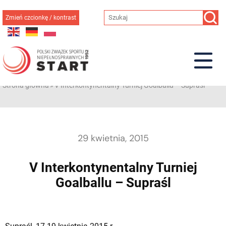
Przejdź
do
Zmień czcionkę / kontrast
treści
Strona główna
»
V Interkontynentalny Turniej Goalballu – Supraśl
29 kwietnia, 2015
V Interkontynentalny Turniej
Goalballu – Supraśl