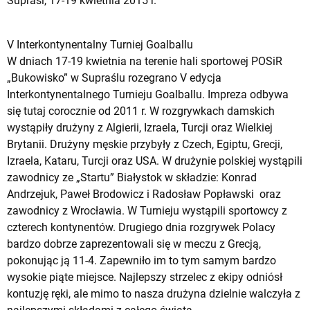
Supraśl, 17-19 kwietnia 2015 r.
V Interkontynentalny Turniej Goalballu
W dniach 17-19 kwietnia na terenie hali sportowej POSiR
„Bukowisko” w Supraślu rozegrano V edycja
Interkontynentalnego Turnieju Goalballu. Impreza odbywa
się tutaj corocznie od 2011 r. W rozgrywkach damskich
wystąpiły drużyny z Algierii, Izraela, Turcji oraz Wielkiej
Brytanii. Drużyny męskie przybyły z Czech, Egiptu, Grecji,
Izraela, Kataru, Turcji oraz USA. W drużynie polskiej wystąpili
zawodnicy ze „Startu” Białystok w składzie: Konrad
Andrzejuk, Paweł Brodowicz i Radosław Popławski oraz
zawodnicy z Wrocławia. W Turnieju wystąpili sportowcy z
czterech kontynentów. Drugiego dnia rozgrywek Polacy
bardzo dobrze zaprezentowali się w meczu z Grecją,
pokonując ją 11-4. Zapewniło im to tym samym bardzo
wysokie piąte miejsce. Najlepszy strzelec z ekipy odniósł
kontuzję ręki, ale mimo to nasza drużyna dzielnie walczyła z