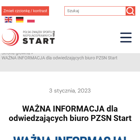
Przejdź
do
Zmień czcionkę / kontrast
treści
Strona główna
»
WAŻNA INFORMACJA dla odwiedzających biuro PZSN Start
3 stycznia, 2023
WAŻNA INFORMACJA dla
odwiedzających biuro PZSN Start