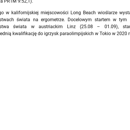
ia PR1M 9:52,1).
go w kalifornijskiej miejscowości Long Beach wioślarze wyst
ostwach świata na ergometrze. Docelowym startem w tym 
ostwa świata w austriackim Linz (25.08 – 01.09), sta
ednią kwalifikację do igrzysk paraolimpijskich w Tokio w 2020 