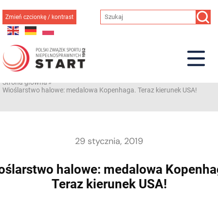
Przejdź
do
Zmień czcionkę / kontrast
treści
Strona główna
»
Wioślarstwo halowe: medalowa Kopenhaga. Teraz kierunek USA!
29 stycznia, 2019
oślarstwo halowe: medalowa Kopenha
Teraz kierunek USA!