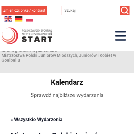
Przejdź
do
Zmień czcionkę / kontrast
treści
Strona główna
»
Wydarzenia
»
Mistrzostwa Polski Juniorów Młodszych, Juniorów i Kobiet w
Goalballu
Kalendarz
Sprawdź najbliższe wydarzenia
« Wszystkie Wydarzenia