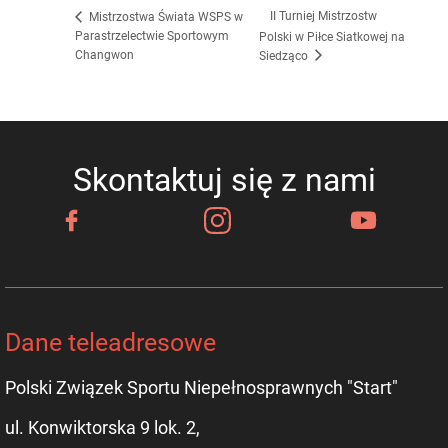
II Turniej Mistrzostw
Mistrzostwa Świata WSPS w
Parastrzelectwie Sportowym
Polski w Piłce Siatkowej na
Changwon
Siedząco
Skontaktuj się z nami
Dane teleadresowe
Polski Związek Sportu Niepełnosprawnych "Start"
ul. Konwiktorska 9 lok. 2,