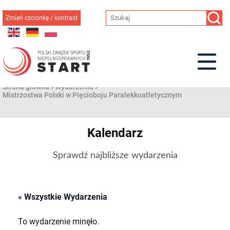
Przejdź
do
Zmień czcionkę / kontrast
treści
Strona główna
»
Wydarzenia
»
Mistrzostwa Polski w Pięcioboju Paralekkoatletycznym
Kalendarz
Sprawdź najbliższe wydarzenia
« Wszystkie Wydarzenia
To wydarzenie minęło.