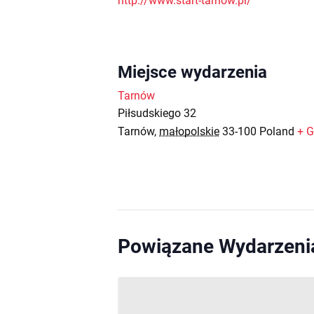
http://www.start-tarnow.pl/
Miejsce wydarzenia
Tarnów
Piłsudskiego 32
Tarnów
,
małopolskie
33-100
Poland
+ 
Powiązane Wydarzeni