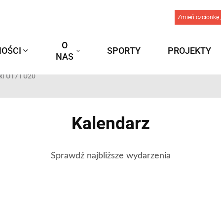
Zmień czcionkę 
O
OŚCI
SPORTY
PROJEKTY
NAS
i U17 i U20
Kalendarz
Sprawdź najbliższe wydarzenia