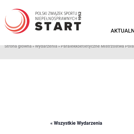
Przejdź
do
treści
AKTUALN
Strona główna
»
Wydarzenia
»
Paralekkoetletyczne Mistrzostwa Polsk
« Wszystkie Wydarzenia