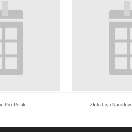
V Ogólnopolski Miting Frame R
d Prix Polski
Złota Liga Narodów 
18 września
-
20 września