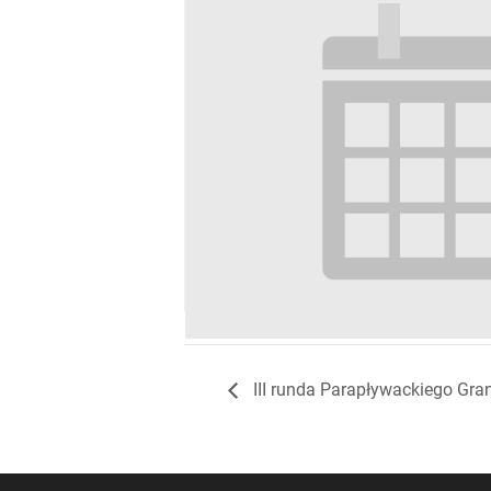
4. Dolnośląski Miting Frame Running
III runda Parapływackiego Gran
5 września