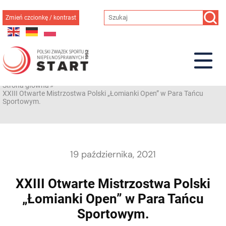
Przejdź
do
Zmień czcionkę / kontrast
treści
Strona główna
»
XXIII Otwarte Mistrzostwa Polski „Łomianki Open” w Para Tańcu
Sportowym.
19 października, 2021
XXIII Otwarte Mistrzostwa Polski
„Łomianki Open” w Para Tańcu
Sportowym.