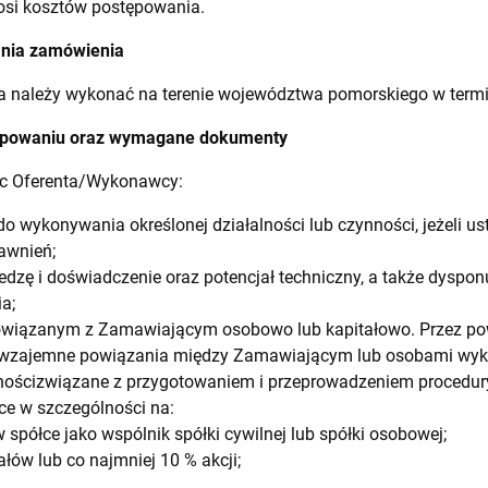
osi kosztów postępowania.
ania zamówienia
 należy wykonać na terenie województwa pomorskiego w termin
tępowaniu oraz wymagane dokumenty
c Oferenta/Wykonawcy:
o wykonywania określonej działalności lub czynności, jeżeli 
awnień;
dzę i doświadczenie oraz potencjał techniczny, a także dyspo
a;
owiązanym z Zamawiającym osobowo lub kapitałowo. Przez pow
 wzajemne powiązania między Zamawiającym lub osobami wyk
ościzwiązane z przygotowaniem i przeprowadzeniem procedu
e w szczególności na:
 spółce jako wspólnik spółki cywilnej lub spółki osobowej;
łów lub co najmniej 10 % akcji;