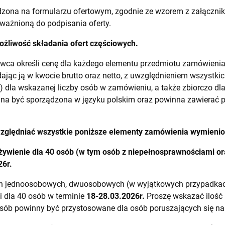
zona na formularzu ofertowym, zgodnie ze wzorem z załącznika
ważnioną do podpisania oferty.
żliwość składania ofert częściowych.
ca określi cenę dla każdego elementu przedmiotu zamówieni
ając ją w kwocie brutto oraz netto, z uwzględnieniem wszystkic
) dla wskazanej liczby osób w zamówieniu, a także zbiorczo dl
nna być sporządzona w języku polskim oraz powinna zawierać 
zględniać wszystkie poniższe elementy zamówienia wymienio
ywienie dla 40 osób (w tym osób z niepełnosprawnościami ora
26
r.
h jednoosobowych, dwuosobowych (w wyjątkowych przypadkac
 dla 40 osób w terminie
18-28.03.2026
r.
Proszę wskazać ilość 
osób powinny być przystosowane dla osób poruszających się na