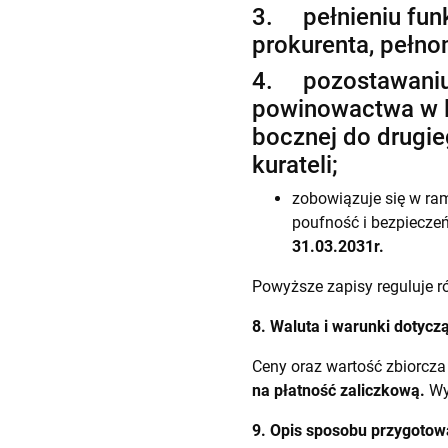
3. pełnieniu funk
prokurenta, pełno
4. pozostawaniu 
powinowactwa w li
bocznej do drugie
kurateli;
zobowiązuje się w r
poufność i bezpieczeń
31.03.2031
r.
Powyższe zapisy reguluje ró
8. Waluta i warunki dotycz
Ceny oraz wartość zbiorcza
na płatność zaliczkową.
Wym
9. Opis sposobu przygotow