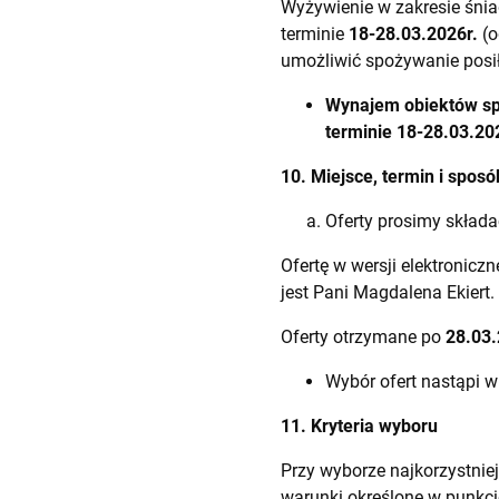
Wyżywienie w zakresie śnia
terminie
18-28.03.2026
r.
(
umożliwić spożywanie posi
Wynajem obiektów s
terminie
18-28.03.20
10. Miejsce, termin i sposó
Oferty prosimy skład
Ofertę w wersji elektronicz
jest Pani Magdalena Ekiert.
Oferty otrzymane po
28.03
Wybór ofert nastąpi 
11. Kryteria wyboru
Przy wyborze najkorzystni
warunki określone w punkcie