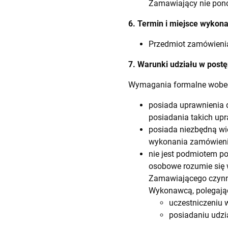
Zamawiający nie pon
6. Termin i miejsce wykon
Przedmiot zamówienia
7. Warunki udziału w pos
Wymagania formalne wobe
posiada uprawnienia d
posiadania takich upr
posiada niezbędną wie
wykonania zamówieni
nie jest podmiotem p
osobowe rozumie się
Zamawiającego czynn
Wykonawcą, polegając
uczestniczeniu w
posiadaniu udzia