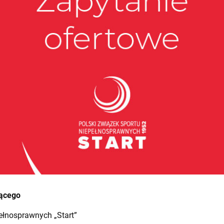
jącego
ełnosprawnych „Start”