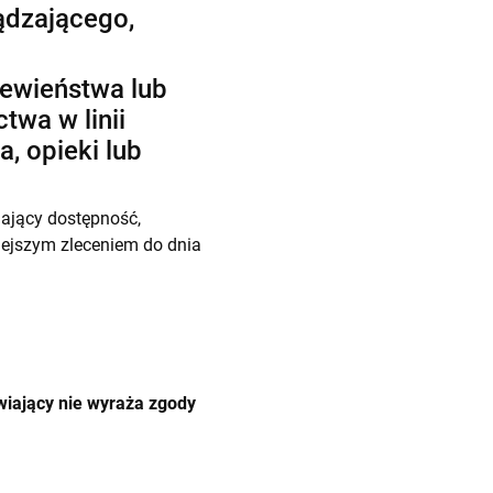
ądzającego,
ewieństwa lub
twa w linii
, opieki lub
ający dostępność,
iejszym zleceniem do dnia
iający nie wyraża zgody