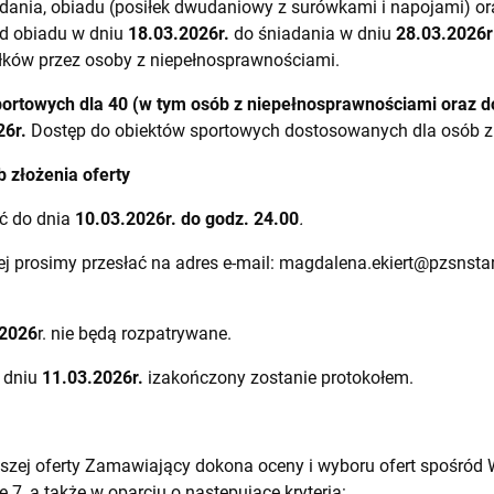
dania, obiadu (posiłek dwudaniowy z surówkami i napojami) ora
od obiadu w dniu
18.03.2026
r.
do śniadania w dniu
28.03.2026
r
łków przez osoby z niepełnosprawnościami.
portowych
dla 40 (w tym osób z niepełnosprawnościami oraz d
26
r.
Dostęp do obiektów sportowych dostosowanych dla osób z
b złożenia oferty
ać do dnia
10.03.2026
r. do godz. 24.00
.
nej prosimy przesłać na adres e-mail:
magdalena.ekiert@pzsnstar
.2026
r. nie będą rozpatrywane.
w dniu
11.03.2026
r.
izakończony zostanie protokołem.
ejszej oferty Zamawiający dokona oceny i wyboru ofert spośró
 7, a także w oparciu o następujące kryteria: