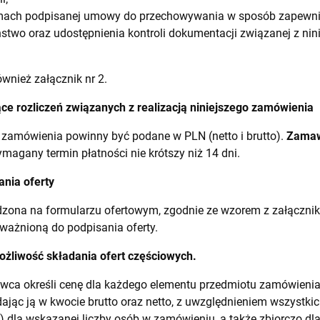
amach podpisanej umowy do przechowywania w sposób zapewni
stwo oraz udostępnienia kontroli dokumentacji związanej z nin
wnież załącznik nr 2.
ące rozliczeń związanych z realizacją niniejszego zamówienia
 zamówienia powinny być podane w PLN (netto i brutto).
Zamaw
agany termin płatności nie krótszy niż 14 dni.
ania oferty
zona na formularzu ofertowym, zgodnie ze wzorem z załącznika
ważnioną do podpisania oferty.
żliwość składania ofert częściowych.
ca określi cenę dla każdego elementu przedmiotu zamówieni
ając ją w kwocie brutto oraz netto, z uwzględnieniem wszystkic
) dla wskazanej liczby osób w zamówieniu, a także zbiorczo dl