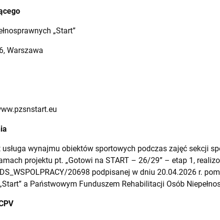
jącego
ełnosprawnych „Start”
16, Warszawa
www.pzsnstart.eu
ia
 usługa wynajmu obiektów sportowych podczas zajęć sekcji spo
amach projektu pt. „Gotowi na START – 26/29” – etap 1, rea
S_WSPOLPRACY/20698 podpisanej w dniu 20.04.2026 r. pomi
„Start” a Państwowym Funduszem Rehabilitacji Osób Niepełno
 CPV