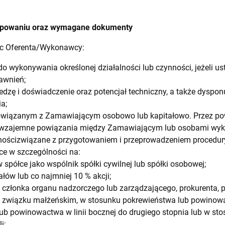
tępowaniu oraz wymagane dokumenty
c Oferenta/Wykonawcy:
o wykonywania określonej działalności lub czynności, jeżeli 
awnień;
dzę i doświadczenie oraz potencjał techniczny, a także dyspo
a;
owiązanym z Zamawiającym osobowo lub kapitałowo. Przez pow
 wzajemne powiązania między Zamawiającym lub osobami wyk
ościzwiązane z przygotowaniem i przeprowadzeniem procedu
e w szczególności na:
 spółce jako wspólnik spółki cywilnej lub spółki osobowej;
łów lub co najmniej 10 % akcji;
ji członka organu nadzorczego lub zarządzającego, prokurenta, 
związku małżeńskim, w stosunku pokrewieństwa lub powinowact
ub powinowactwa w linii bocznej do drugiego stopnia lub w sto
i;