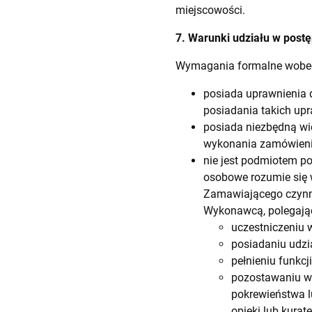
miejscowości.
7. Warunki udziału w pos
Wymagania formalne wobe
posiada uprawnienia d
posiadania takich upr
posiada niezbędną wie
wykonania zamówieni
nie jest podmiotem p
osobowe rozumie się
Zamawiającego czynn
Wykonawcą, polegając
uczestniczeniu w
posiadaniu udzia
pełnieniu funkc
pozostawaniu w 
pokrewieństwa l
opieki lub kuratel