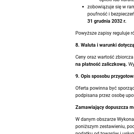
zobowiązuje się w r
poufność i bezpieczeń
31 grudnia 2032 r.
Powyższe zapisy reguluje ró
8. Waluta i warunki dotycz
Ceny oraz wartość zbiorcza
na płatność zaliczkową.
Wym
9. Opis sposobu przygotow
Oferta powinna być sporząd
podpisana przez osobę upo
Zamawiający dopuszcza mo
W danym obszarze Wykonaw
poniższym zestawieniu, pod
podatku od towarów i usług