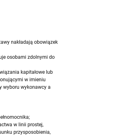
ustawy nakładają obowiązek
nuje osobami zdolnymi do
iązania kapitałowe lub
onującymi w imieniu
ry wyboru wykonawcy a
pełnomocnika;
wa w linii prostej,
sunku przysposobienia,