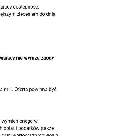
ający dostępność,
iejszym zleceniem do dnia
iający nie wyraża zgody
 nr 1. Oferta powinna być
a wymienionego w
h opłat i podatków (także
a całej wartości zamówienia