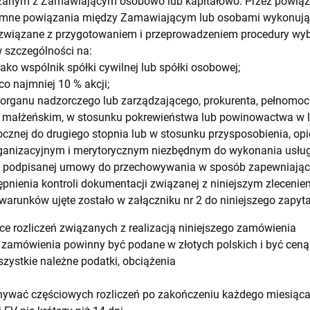
ązanym z Zamawiającym osobowo lub kapitałowo. Przez powiąza
emne powiązania między Zamawiającym lub osobami wykonują
związane z przygotowaniem i przeprowadzeniem procedury w
 szczególności na:
jako wspólnik spółki cywilnej lub spółki osobowej;
co najmniej 10 % akcji;
ka organu nadzorczego lub zarządzającego, prokurenta, pełnomoc
 małżeńskim, w stosunku pokrewieństwa lub powinowactwa w lin
cznej do drugiego stopnia lub w stosunku przysposobienia, opiek
rganizacyjnym i merytorycznym niezbędnym do wykonania usług
h podpisanej umowy do przechowywania w sposób zapewniający
pnienia kontroli dokumentacji związanej z niniejszym zleceniem
arunków ujęte zostało w załączniku nr 2 do niniejszego zapyta
ce rozliczeń związanych z realizacją niniejszego zamówienia
 zamówienia powinny być podane w złotych polskich i być ceną
ystkie należne podatki, obciążenia
ywać częściowych rozliczeń po zakończeniu każdego miesiąc