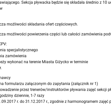
ającego. Sekcja pływacka będzie się składała średnio z 10 uc
ów
za możliwości składania ofert częściowych.
cza możliwości powierzenia części lub całości zamówienia p
CPV:
nia specjalistycznego
ania zamówienia
eży wykonać na terenie Miasta Giżycko w terminie
.
onawcy
y na formularzu załączonym do zapytania (załącznik nr 1)
owadzenie przez trenerów/instruktorów pływania zajęć sekcji pł
godziny dziennie, 1-7 razy
1.09.2017 r. do 31.12.2017 r., zgodnie z harmonogramem zajęć