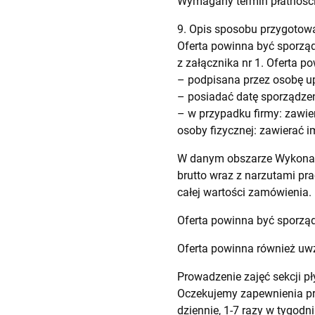
Wymagany termin płatności 
9. Opis sposobu przygotowa
Oferta powinna być sporzą
z załącznika nr 1. Oferta p
– podpisana przez osobę u
– posiadać datę sporządzen
– w przypadku firmy: zawier
osoby fizycznej: zawierać i
W danym obszarze Wykonawc
brutto wraz z narzutami pra
całej wartości zamówienia.
Oferta powinna być sporzą
Oferta powinna również uwz
Prowadzenie zajęć sekcji pł
Oczekujemy zapewnienia prow
dziennie, 1-7 razy w tygodni