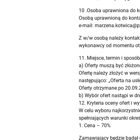
10 .Osoba uprawniona do 
Osobą uprawnioną do kontak
e-mail:
marzena.kotwica@pz
Z w/w osobą należy kontak
wykonawcy od momentu otrz
11. Miejsce, termin i sposób
a) Oferty muszą być złożone
Ofertę należy złożyć w wersj
następująco: „Oferta na usł
Oferty otrzymane po 20.09.
b) Wybór ofert nastąpi w dn
12. Kryteria oceny ofert i
W celu wyboru najkorzystn
spełniających warunki okreś
1. Cena – 70%
Zamawiający będzie badał 