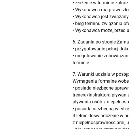
• złożenie w terminie załącz
• Wykonawca ma prawo złoży
• Wykonawca jest związany 
• bieg terminu związania of
• Wykonawca może, przed up
6. Zadania po stronie Zam
• przygotowanie pełnej dok
• uregulowanie zobowiązan
terminie.
7. Warunki udziału w post
Wymagania formalne wobe
• posiada niezbędne uprawn
trenera/instruktora pływani
pływania osób z niepełnos
• posiada niezbędną wiedz
3 letnie doświadczenie w p
z niepełnosprawnościami, 