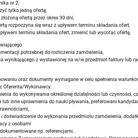
nika nr 2,
ć tylko jedną ofertę,
złożoną ofertą przez okres 30 dni,
ertą rozpoczyna się wraz z upływem terminu składania ofert,
ływem terminu składania ofert, zmienić lub wycofać ofertę,
awiającego
umentacji potrzebnej do rozliczenia zamówienia,
ia wynikającego z wystawionej na w/w przedmiot faktury lub
ępowaniu oraz dokumenty wymagane w celu spełnienia warunk
c Oferenta/Wykonawcy:
ienia do wykonywania określonej działalności lub czynności, cz
a lub inne uprawnienia do nauki pływania, preferowani kandydaci:
prawnościami,
ę i doświadczenie do wykonania przedmiotu zamówienia, dodat
racy z osobami
udokumentowane np. referencjami,