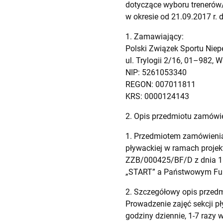
dotyczące wyboru trenerów/
w okresie od 21.09.2017 r. d
1. Zamawiający:
Polski Związek Sportu Nie
ul. Trylogii 2/16, 01–982,
NIP: 5261053340
REGON: 007011811
KRS: 0000124143
2. Opis przedmiotu zamówi
1. Przedmiotem zamówienia 
pływackiej w ramach projekt
ZZB/000425/BF/D z dnia 11
„START” a Państwowym Fun
2. Szczegółowy opis przed
Prowadzenie zajęć sekcji pł
godziny dziennie, 1-7 razy