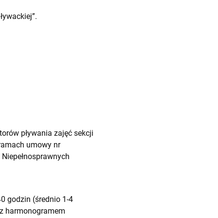
ływackiej”.
orów pływania zajęć sekcji
 w ramach umowy nr
u Niepełnosprawnych
0 godzin (średnio 1-4
nie z harmonogramem