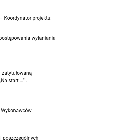
– Koordynator projektu:
postępowania wyłaniania
.
u
zatytułowaną
Na start …” .
ród Wykonawców
ci poszczególnych