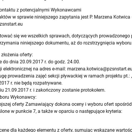
kontaktu z potencjalnymi Wykonawcami
tów w sprawie niniejszego zapytania jest P. Marzena Kotwica 
snstart.eu
tować się we wszelkich sprawach, dotyczących prowadzonego 
ymania niniejszego dokumentu, aż do rozstrzygnięcia wyboru
 złożenia oferty:
 do dnia 20.09.2017 r. do godz. 24.00.
i elektronicznej na adres e-mail:
marzena.kotwica@pzsnstart.e
ugę prowadzenia zajęć sekcji pływackiej w ramach projektu pt.: „
2017 r. nie będą rozpatrywane.
iu 21.09.2017 r. i zakończony zostanie protokołem.
 wyboru Wykonawcy:
iejszej oferty Zamawiający dokona oceny i wyboru ofert spoś
lone w punkcie 7, a także w oparciu o następujące kryteria:
cenę dla każdego elementu z oferty, sumując wskazane wartoś