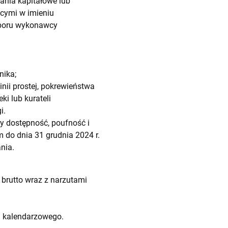
nia kapitałowe lub
cymi w imieniu
yboru wykonawcy
nika;
ii prostej, pokrewieństwa
i lub kurateli
i.
 dostępność, poufność i
 do dnia 31 grudnia 2024 r.
nia.
 brutto wraz z narzutami
a kalendarzowego.