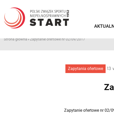
Przejdź
do
treści
AKTUALN
Strona główna
»
Zapytanie ofertowe nr 02/09/2017
13 
Zapytania ofertowe
Za
Zapytanie ofertowe nr 02/