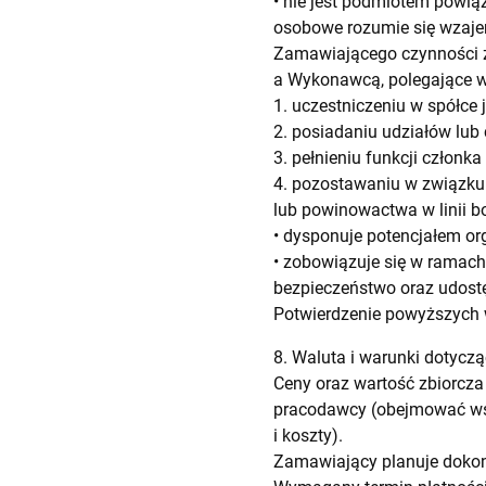
• nie jest podmiotem powi
osobowe rozumie się wzaj
Zamawiającego czynności 
a Wykonawcą, polegające w
1. uczestniczeniu w spółce 
2. posiadaniu udziałów lub 
3. pełnieniu funkcji człon
4. pozostawaniu w związku
lub powinowactwa w linii bo
• dysponuje potencjałem o
• zobowiązuje się w ramac
bezpieczeństwo oraz udostę
Potwierdzenie powyższych w
8. Waluta i warunki dotyczą
Ceny oraz wartość zbiorcza
pracodawcy (obejmować wsz
i koszty).
Zamawiający planuje dokon