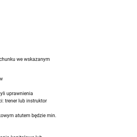
 rachunku we wskazanym
ów
yli uprawnienia
 trener lub instruktor
kowym atutem będzie min.