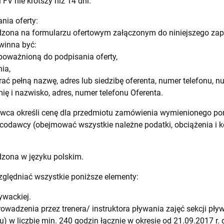
FV nie krótszy niż 14 dni.
nia oferty:
dzona na formularzu ofertowym załączonym do niniejszego zap
owinna być:
poważnioną do podpisania oferty,
ia,
ać pełną nazwę, adres lub siedzibę oferenta, numer telefonu, 
mię i nazwisko, adres, numer telefonu Oferenta.
a określi cenę dla przedmiotu zamówienia wymienionego poni
codawcy (obejmować wszystkie należne podatki, obciążenia i ko
dzona w języku polskim.
ględniać wszystkie poniższe elementy:
ywackiej.
adzenia przez trenera/ instruktora pływania zajęć sekcji pływ
u) w liczbie min. 240 godzin łącznie w okresie od 21.09.2017 r. 