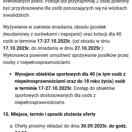
oferowanych pokoi. Pokoje dla przynajmniej 2 osób powinny
być przystosowane dla osób poruszających się na wózkach
inwalidzkich.
Wyżywienie w zakresie śniadania, obiadu (posiłek
dwudaniowy z surówkami i napojami) oraz kolacji dla 40
osób w terminie
17-27.10.2025
r.
(od obiadu w dniu
17.10.2025
r.
do śniadania w dniu
27.10.2025
r
.)
Wykonawca powinien umożliwić spożywanie posiłków przez
osoby z niepełnosprawnościami.
Wynajem obiektów sportowych
dla 40 (w tym osób z
niepełnosprawnościami oraz do 18 roku życia) osób
w terminie
17-27.10.2025
r.
Dostęp do obiektów
sportowych dostosowanych dla osób z
niepełnosprawnościami.
10. Miejsce, termin i sposób złożenia oferty
Oferty prosimy składać do dnia
30.09.2025
r. do godz.