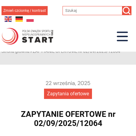
Przejdź
do
Zmień czcionkę / kontrast
treści
Strona główna
»
ZAPYTANIE OFERTOWE nr 02/09/2025/12064
22 września, 2025
Zapytania ofertowe
ZAPYTANIE OFERTOWE nr
02/09/2025/12064