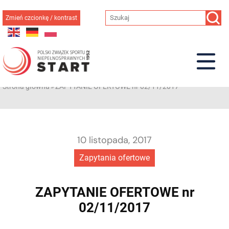
Przejdź
do
Zmień czcionkę / kontrast
treści
Strona główna
»
ZAPYTANIE OFERTOWE nr 02/11/2017
10 listopada, 2017
Zapytania ofertowe
ZAPYTANIE OFERTOWE nr
02/11/2017