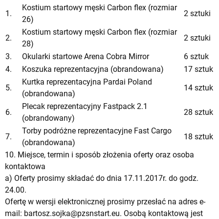
Kostium startowy męski Carbon flex (rozmiar
1.
2 sztuki
26)
Kostium startowy męski Carbon flex (rozmiar
2.
2 sztuki
28)
3.
Okularki startowe Arena Cobra Mirror
6 sztuk
4.
Koszuka reprezentacyjna (obrandowana)
17 sztuk
Kurtka reprezentacyjna Pardai Poland
5.
14 sztuk
(obrandowana)
Plecak reprezentacyjny Fastpack 2.1
6.
28 sztuk
(obrandowany)
Torby podróżne reprezentacyjne Fast Cargo
7.
18 sztuk
(obrandowana)
10. Miejsce, termin i sposób złożenia oferty oraz osoba
kontaktowa
a) Oferty prosimy składać do dnia 17.11.2017r. do godz.
24.00.
Ofertę w wersji elektronicznej prosimy przesłać na adres e-
mail:
bartosz.sojka@pzsnstart.eu
. Osobą kontaktową jest