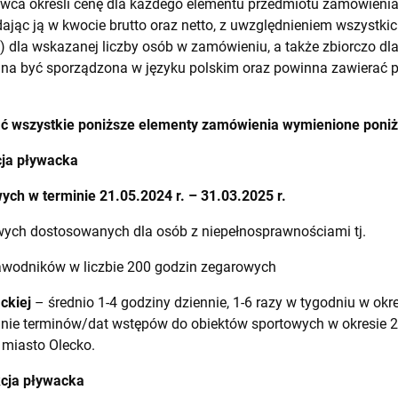
ca określi cenę dla każdego elementu przedmiotu zamówieni
ając ją w kwocie brutto oraz netto, z uwzględnieniem wszystkic
) dla wskazanej liczby osób w zamówieniu, a także zbiorczo dl
nna być sporządzona w języku polskim oraz powinna zawierać 
ć wszystkie poniższe elementy zamówienia wymienione poniż
cja pływacka
ch w terminie 21.05.2024 r. – 31.03.2025 r.
wych dostosowanych dla osób z niepełnosprawnościami tj.
zawodników w liczbie 200 godzin zegarowych
ckiej
– średnio 1-4 godziny dziennie, 1-6 razy w tygodniu w okre
anie terminów/dat wstępów do obiektów sportowych w okresie 21
 miasto Olecko.
kcja pływacka