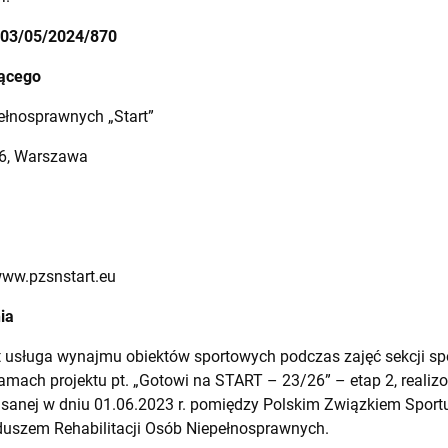
03/05/2024/870
jącego
ełnosprawnych „Start”
16, Warszawa
www.pzsnstart.eu
ia
 usługa wynajmu obiektów sportowych podczas zajęć sekcji spo
amach projektu pt. „Gotowi na START – 23/26” – etap 2, rea
anej w dniu 01.06.2023 r. pomiędzy Polskim Związkiem Sport
uszem Rehabilitacji Osób Niepełnosprawnych.