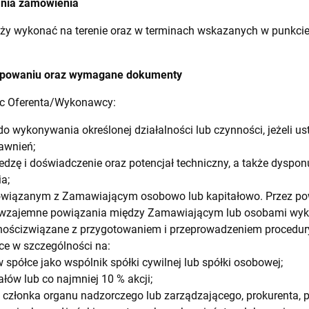
ania zamówienia
ży wykonać na terenie oraz w terminach wskazanych w punkcie
tępowaniu oraz wymagane dokumenty
c Oferenta/Wykonawcy:
o wykonywania określonej działalności lub czynności, jeżeli 
awnień;
dzę i doświadczenie oraz potencjał techniczny, a także dyspo
a;
owiązanym z Zamawiającym osobowo lub kapitałowo. Przez pow
 wzajemne powiązania między Zamawiającym lub osobami wyk
ościzwiązane z przygotowaniem i przeprowadzeniem procedu
e w szczególności na:
 spółce jako wspólnik spółki cywilnej lub spółki osobowej;
łów lub co najmniej 10 % akcji;
ji członka organu nadzorczego lub zarządzającego, prokurenta, 