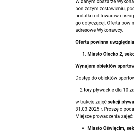
W danym obszarze Wykonaw
poniższym zestawieniu, pod
podatku od towarów i usług
go dotyczącej. Oferta powi
adresowe Wykonawcy.
Oferta powinna uwzględnia
Miasto Olecko 2, sek
Wynajem obiektów sportowy
Dostęp do obiektów sporto
– 2 tory pływackie dla 10 
w trakcje zajęć
sekcji pływa
31.03.2025 r. Proszę o pod
Miejsce prowadzenia zajęć:
Miasto Oświęcim, se