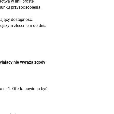
wa w linii prostej,
sunku przysposobienia,
ający dostępność,
iejszym zleceniem do dnia
iający nie wyraża zgody
 nr 1. Oferta powinna być