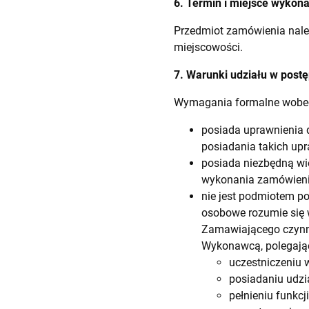
6. Termin i miejsce wykon
Przedmiot zamówienia nale
miejscowości.
7. Warunki udziału w pos
Wymagania formalne wobe
posiada uprawnienia d
posiadania takich upr
posiada niezbędną wie
wykonania zamówieni
nie jest podmiotem p
osobowe rozumie się
Zamawiającego czynn
Wykonawcą, polegając
uczestniczeniu w
posiadaniu udzia
pełnieniu funkc