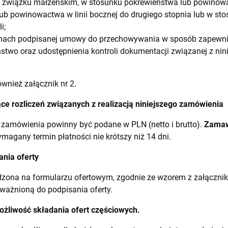
związku małżeńskim, w stosunku pokrewieństwa lub powinowact
ub powinowactwa w linii bocznej do drugiego stopnia lub w sto
i;
amach podpisanej umowy do przechowywania w sposób zapewni
stwo oraz udostępnienia kontroli dokumentacji związanej z nin
wnież załącznik nr 2.
ące rozliczeń związanych z realizacją niniejszego zamówienia
 zamówienia powinny być podane w PLN (netto i brutto).
Zamaw
agany termin płatności nie krótszy niż 14 dni.
ania oferty
zona na formularzu ofertowym, zgodnie ze wzorem z załącznika
ważnioną do podpisania oferty.
żliwość składania ofert częściowych.