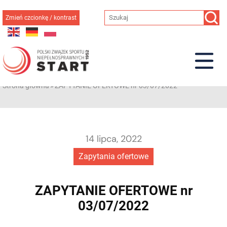
Przejdź
do
Zmień czcionkę / kontrast
treści
Strona główna
»
ZAPYTANIE OFERTOWE nr 03/07/2022
14 lipca, 2022
Zapytania ofertowe
ZAPYTANIE OFERTOWE nr
03/07/2022