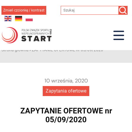
Przejdź
do
Zmień czcionkę / kontrast
treści
Strona główna
»
ZAPYTANIE OFERTOWE nr 05/09/2020
10 września, 2020
Zapytania ofertowe
ZAPYTANIE OFERTOWE nr
05/09/2020