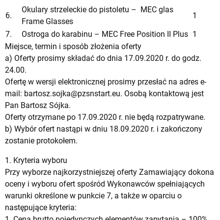
Okulary strzeleckie do pistoletu – MEC glas
6.
1
Frame Glasses
7.
Ostroga do karabinu – MEC Free Position II Plus
1
Miejsce, termin i sposób złożenia oferty
a) Oferty prosimy składać do dnia 17.09.2020 r. do godz.
24.00.
Ofertę w wersji elektronicznej prosimy przesłać na adres e-
mail:
bartosz.sojka@pzsnstart.eu
. Osobą kontaktową jest
Pan Bartosz Sójka.
Oferty otrzymane po 17.09.2020 r. nie będą rozpatrywane.
b) Wybór ofert nastąpi w dniu 18.09.2020 r. i zakończony
zostanie protokołem.
1. Kryteria wyboru
Przy wyborze najkorzystniejszej oferty Zamawiający dokona
oceny i wyboru ofert spośród Wykonawców spełniających
warunki określone w punkcie 7, a także w oparciu o
następujące kryteria:
1. Cena brutto pojedynczych elementów zapytania – 100%