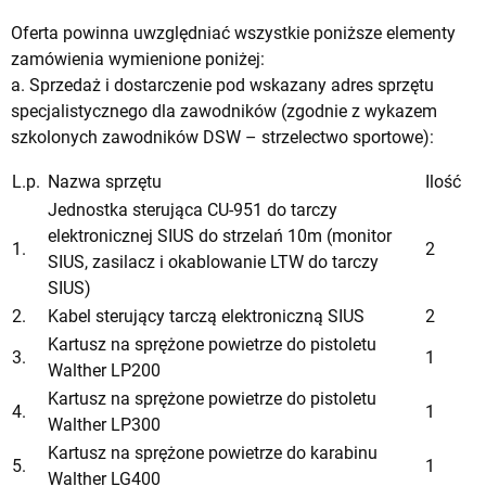
Oferta powinna uwzględniać wszystkie poniższe elementy
zamówienia wymienione poniżej:
a. Sprzedaż i dostarczenie pod wskazany adres sprzętu
specjalistycznego dla zawodników (zgodnie z wykazem
szkolonych zawodników DSW – strzelectwo sportowe):
L.p.
Nazwa sprzętu
Ilość
Jednostka sterująca CU-951 do tarczy
elektronicznej SIUS do strzelań 10m (monitor
1.
2
SIUS, zasilacz i okablowanie LTW do tarczy
SIUS)
2.
Kabel sterujący tarczą elektroniczną SIUS
2
Kartusz na sprężone powietrze do pistoletu
3.
1
Walther LP200
Kartusz na sprężone powietrze do pistoletu
4.
1
Walther LP300
Kartusz na sprężone powietrze do karabinu
5.
1
Walther LG400