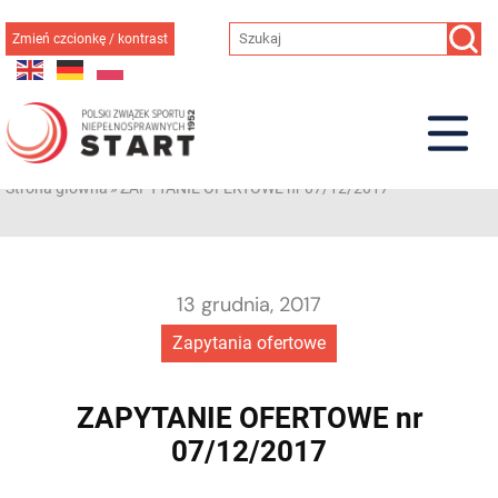
Przejdź
do
Zmień czcionkę / kontrast
treści
Strona główna
»
ZAPYTANIE OFERTOWE nr 07/12/2017
13 grudnia, 2017
Zapytania ofertowe
ZAPYTANIE OFERTOWE nr
07/12/2017