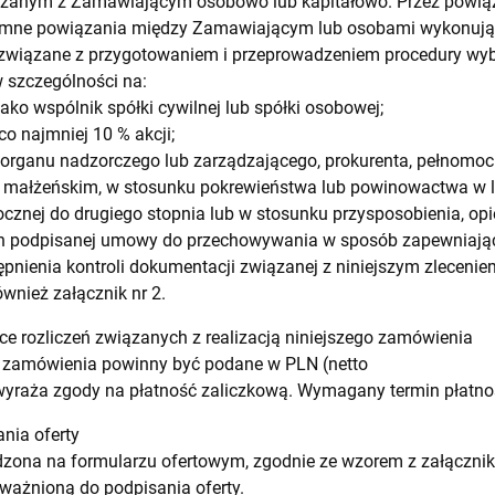
ązanym z Zamawiającym osobowo lub kapitałowo. Przez powiąz
emne powiązania między Zamawiającym lub osobami wykonują
związane z przygotowaniem i przeprowadzeniem procedury w
 szczególności na:
jako wspólnik spółki cywilnej lub spółki osobowej;
co najmniej 10 % akcji;
ka organu nadzorczego lub zarządzającego, prokurenta, pełnomoc
 małżeńskim, w stosunku pokrewieństwa lub powinowactwa w lin
cznej do drugiego stopnia lub w stosunku przysposobienia, opiek
h podpisanej umowy do przechowywania w sposób zapewniając
pnienia kontroli dokumentacji związanej z niniejszym zlecenie
wnież załącznik nr 2.
ce rozliczeń związanych z realizacją niniejszego zamówienia
a zamówienia powinny być podane w PLN (netto
wyraża zgody na płatność zaliczkową. Wymagany termin płatnośc
nia oferty
zona na formularzu ofertowym, zgodnie ze wzorem z załącznika
ważnioną do podpisania oferty.