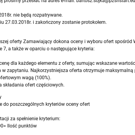
nej prosimy przesłać na adres e-mail:
bartosz.sojka@pzsnstart.e
2018r. nie będą rozpatrywane.
iu 27.03.2018r. i zakończony zostanie protokołem.
ejszej oferty Zamawiający dokona oceny i wyboru ofert spośró
 7, a także w oparciu o następujące kryteria:
cenę dla każdego elementu z oferty, sumując wskazane wartoś
w zapytaniu. Najkorzystniejsza oferta otrzymuje maksymalną p
ofertowym wagą (100%).
 składania ofert częściowych.
y
 do poszczególnych kryteriów oceny ofert
cji za spełnienie kryterium:
00= Ilość punktów