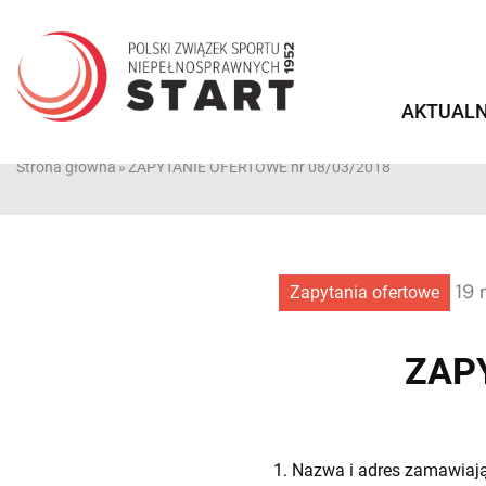
Przejdź
do
treści
AKTUALN
Strona główna
»
ZAPYTANIE OFERTOWE nr 08/03/2018
19 
Zapytania ofertowe
ZAPY
1. Nazwa i adres zamawiaj