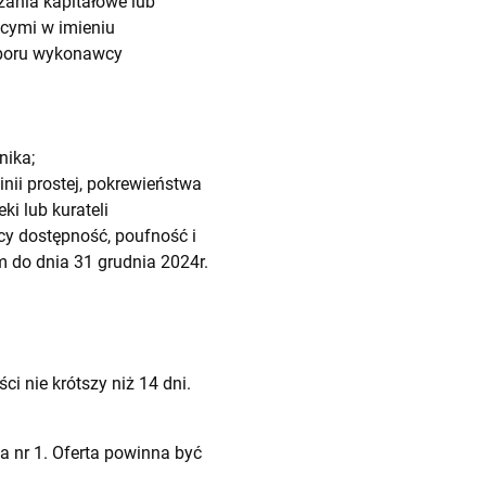
ania kapitałowe lub
cymi w imieniu
yboru wykonawcy
nika;
ii prostej, pokrewieństwa
i lub kurateli
y dostępność, poufność i
m do dnia 31 grudnia 2024r.
i nie krótszy niż 14 dni.
 nr 1. Oferta powinna być