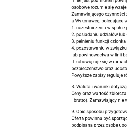
 nie jest podmiotem powi
osobowe rozumie się wzaj
Zamawiającego czynności 
a Wykonawcą, polegające w
1. uczestniczeniu w spółce 
2. posiadaniu udziałów lub 
3. pełnieniu funkcji człon
4. pozostawaniu w związku
lub powinowactwa w linii bo
 zobowiązuje się w ramac
bezpieczeństwo oraz udostę
Powyższe zapisy reguluje ró
8. Waluta i warunki dotyczą
Ceny oraz wartość zbiorcz
i brutto). Zamawiający nie 
9. Opis sposobu przygotowa
Oferta powinna być sporząd
podpisana przez osobę upo