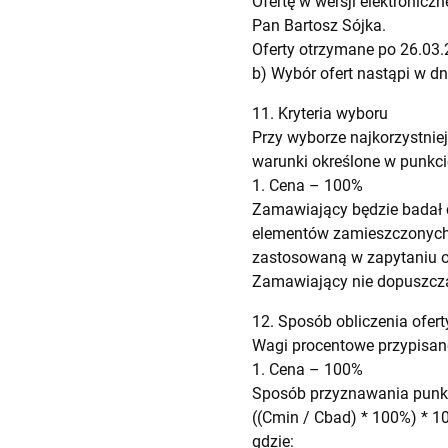
Ofertę w wersji elektronicz
Pan Bartosz Sójka.
Oferty otrzymane po 26.03.
b) Wybór ofert nastąpi w dn
11. Kryteria wyboru
Przy wyborze najkorzystni
warunki określone w punkcie
1. Cena – 100%
Zamawiający będzie badał 
elementów zamieszczonych 
zastosowaną w zapytaniu 
Zamawiający nie dopuszcza
12. Sposób obliczenia ofert
Wagi procentowe przypisane
1. Cena – 100%
Sposób przyznawania punkta
((Cmin / Cbad) * 100%) * 1
gdzie: