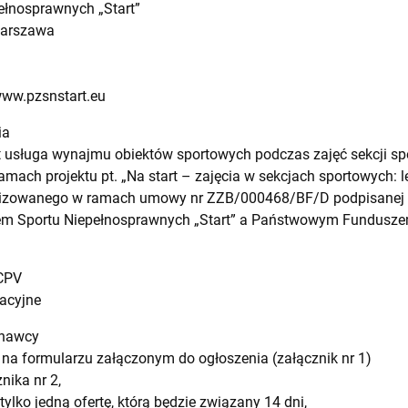
ełnosprawnych „Start”
 Warszawa
www.pzsnstart.eu
ia
 usługa wynajmu obiektów sportowych podczas zajęć sekcji spo
ach projektu pt. „Na start – zajęcia w sekcjach sportowych: le
ealizowanego w ramach umowy nr ZZB/000468/BF/D podpisanej 
m Sportu Niepełnosprawnych „Start” a Państwowym Funduszem
 CPV
acyjne
onawcy
y na formularzu załączonym do ogłoszenia (załącznik nr 1)
nika nr 2,
lko jedną ofertę, którą będzie związany 14 dni,