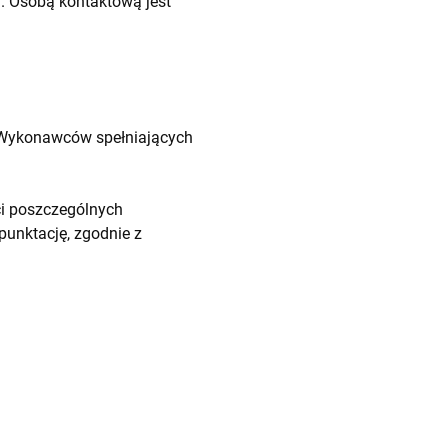
u
. Osobą kontaktową jest
d Wykonawców spełniających
ci poszczególnych
unktację, zgodnie z