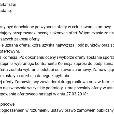
ajtańszej
badanej
inny być dopełnione po wyborze oferty w celu zawarcia umowy
ający przeprowadzi ocenę złożonych ofert. W tym czasie zastr
czących zakresu oferty.
nie uznana oferta, która uzyska najwyższą ilość punktów oraz 
 ofertowym.
a Komisja. Po dokonaniu oceny i wyborze oferty zostanie spor
stępnie, wybranego kontrahenta Komisja zaprosi do podpisani
 oferta została wybrana, odstąpi od zawarcia umowy, Zamawiając
pozostałych ofert dla danego zapytania.
ej oferty Zamawiający zawiadomi drogą mailową oraz w formie 
 niezwłocznie wszystkie podmioty, które przesłały oferty w ust
ępowania ofertowego nastąpi w dniu 27.03.2018r.
 końcowe
est ogłoszeniem w rozumieniu ustawy prawo zamówień publiczny