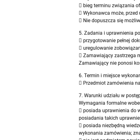
 bieg terminu związania of
 Wykonawca może, przed up
 Nie dopuszcza się możliw
5. Zadania i uprawnienia p
 przygotowanie pełnej dok
 uregulowanie zobowiązan
 Zamawiający zastrzega m
Zamawiający nie ponosi ko
6. Termin i miejsce wykon
 Przedmiot zamówienia nal
7. Warunki udziału w pos
Wymagania formalne wobe
 posiada uprawnienia do w
posiadania takich uprawnie
 posiada niezbędną wiedzę
wykonania zamówienia; znaj