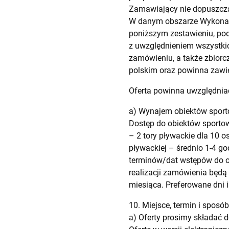
Zamawiający nie dopuszcza
W danym obszarze Wykonaw
poniższym zestawieniu, poda
z uwzględnieniem wszystkic
zamówieniu, a także zbiorc
polskim oraz powinna zawi
Oferta powinna uwzględnia
a) Wynajem obiektów sporto
Dostęp do obiektów sporto
– 2 tory pływackie dla 10 o
pływackiej – średnio 1-4 go
terminów/dat wstępów do ob
realizacji zamówienia będ
miesiąca. Preferowane dni i
10. Miejsce, termin i sposób
a) Oferty prosimy składać d