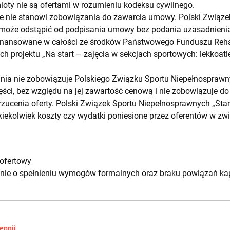
oty nie są ofertami w rozumieniu kodeksu cywilnego.
we nie stanowi zobowiązania do zawarcia umowy. Polski Związe
 może odstąpić od podpisania umowy bez podania uzasadnienia 
 finansowane w całości ze środków Państwowego Funduszu Rehab
projektu „Na start – zajęcia w sekcjach sportowych: lekkoatlet
nia nie zobowiązuje Polskiego Związku Sportu Niepełnosprawny
części, bez względu na jej zawartość cenową i nie zobowiązuje d
zucenia oferty. Polski Związek Sportu Niepełnosprawnych „Sta
kiekolwiek koszty czy wydatki poniesione przez oferentów w zw
ofertowy
nie o spełnieniu wymogów formalnych oraz braku powiązań ka
ępnij