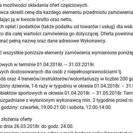
 możliwości składania ofert częściowych.
ca określi cenę dla każdego elementu przedmiotu zamówieni
jąc ją w kwocie brutto oraz netto,
h opłat i podatków (także podatku od towarów i usług) dla wsk
zo dla całej wartości zamówienia go dotyczącej. Oferta powinn
erać pełną nazwę oraz dane adresowe Wykonawcy.
ć wszystkie poniższe elementy zamówienia wymienione poniżej
wych w terminie 01.04.2018r. – 31.03.2019r.
wych dostosowanych dla osób z niepełnosprawnościami tj.
sób oraz 4 trenerów/instruktorów/wolontariuszy w liczbie 200 go
dziny dziennie, 1-6 razy w tygodniu w okresie 01.04.2018r. – 31
iektów sportowych w okresie 01.04.2018r. – 31.05.2018r. Ter
ą uzgadniane z wyłonionym wykonawcą min. 2 tygodnie przed r
 godziny: czwartek, 19:00-21:00 i sobota, 12:00-14:00.
 złożenia oferty
o dnia 26.03.2018r. do godz. 24.00.