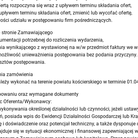
ertą rozpoczyna się wraz z upływem terminu składania ofert,
ływem terminu składania ofert, zmienić lub wycofać ofertę,
ości udziału w postępowaniu firm pośredniczących.
o stronie Zamawiającego
umentacji potrzebnej do rozliczenia wydarzenia,
ia wynikającego z wystawionej na w/w przedmiot faktury we w
ożliwość unieważnienia postępowania bez podania przyczyny.
sztów postępowania.
ania zamówienia
eży wykonać na terenie powiatu kościerskiego w terminie 01.04
tępowaniu oraz wymagane dokumenty
c Oferenta/Wykonawcy:
ykonywania określonej działalności lub czynności, jeżeli usta
ń, posiada wpis do Ewidencji Działalności Gospodarczej lub K
 i doświadczenie oraz potencjał techniczny, a także dysponuj
duje się w sytuacji ekonomicznej i finansowej zapewniającej