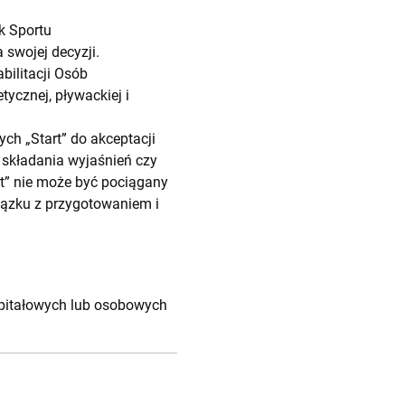
k Sportu
swojej decyzji.
ilitacji Osób
ycznej, pływackiej i
ch „Start” do akceptacji
o składania wyjaśnień czy
rt” nie może być pociągany
iązku z przygotowaniem i
pitałowych lub osobowych