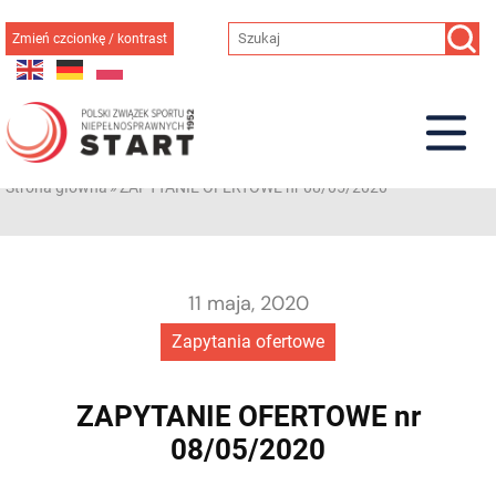
Przejdź
do
Zmień czcionkę / kontrast
treści
Strona główna
»
ZAPYTANIE OFERTOWE nr 08/05/2020
11 maja, 2020
Zapytania ofertowe
ZAPYTANIE OFERTOWE nr
08/05/2020