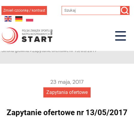
Przejdź
do
Zmień czcionkę / kontrast
treści
Strona główna
»
Zapytanie ofertowe nr 13/05/2017
23 maja, 2017
Zapytania ofertowe
Zapytanie ofertowe nr 13/05/2017