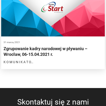
31 marca, 2021
Zgrupowanie kadry narodowej w pływaniu –
Wrocław, 06-15.04.2021 r.
K O M U N I K A T O…
Skontaktuj się z nami