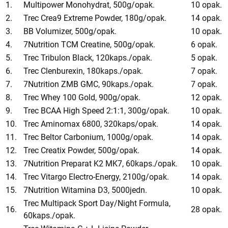
1.
Multipower Monohydrat, 500g/opak.
10 opak.
2.
Trec Crea9 Extreme Powder, 180g/opak.
14 opak.
3.
BB Volumizer, 500g/opak.
10 opak.
4.
7Nutrition TCM Creatine, 500g/opak.
6 opak.
5.
Trec Tribulon Black, 120kaps./opak.
5 opak.
6.
Trec Clenburexin, 180kaps./opak.
7 opak.
7.
7Nutrition ZMB GMC, 90kaps./opak.
7 opak.
8.
Trec Whey 100 Gold, 900g/opak.
12 opak.
9.
Trec BCAA High Speed 2:1:1, 300g/opak.
10 opak.
10.
Trec Aminomax 6800, 320kaps/opak.
14 opak.
11.
Trec Beltor Carbonium, 1000g/opak.
14 opak.
12.
Trec Creatix Powder, 500g/opak.
14 opak.
13.
7Nutrition Preparat K2 MK7, 60kaps./opak.
10 opak.
14.
Trec Vitargo Electro-Energy, 2100g/opak.
14 opak.
15.
7Nutrition Witamina D3, 5000jedn.
10 opak.
Trec Multipack Sport Day/Night Formula,
16.
28 opak.
60kaps./opak.