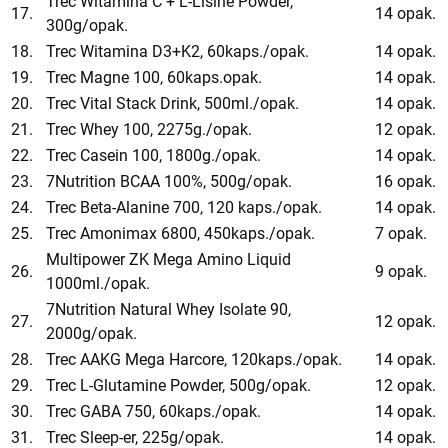
Trec Witamina C + L-Lisine Powder,
17.
14 opak.
300g/opak.
18.
Trec Witamina D3+K2, 60kaps./opak.
14 opak.
19.
Trec Magne 100, 60kaps.opak.
14 opak.
20.
Trec Vital Stack Drink, 500ml./opak.
14 opak.
21.
Trec Whey 100, 2275g./opak.
12 opak.
22.
Trec Casein 100, 1800g./opak.
14 opak.
23.
7Nutrition BCAA 100%, 500g/opak.
16 opak.
24.
Trec Beta-Alanine 700, 120 kaps./opak.
14 opak.
25.
Trec Amonimax 6800, 450kaps./opak.
7 opak.
Multipower ZK Mega Amino Liquid
26.
9 opak.
1000ml./opak.
7Nutrition Natural Whey Isolate 90,
27.
12 opak.
2000g/opak.
28.
Trec AAKG Mega Harcore, 120kaps./opak.
14 opak.
29.
Trec L-Glutamine Powder, 500g/opak.
12 opak.
30.
Trec GABA 750, 60kaps./opak.
14 opak.
31.
Trec Sleep-er, 225g/opak.
14 opak.