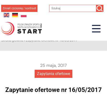
Przejdź
do
Zmień czcionkę / kontrast
treści
Strona główna
»
Zapytanie ofertowe nr 16/05/2017
25 maja, 2017
Zapytania ofertowe
Zapytanie ofertowe nr 16/05/2017