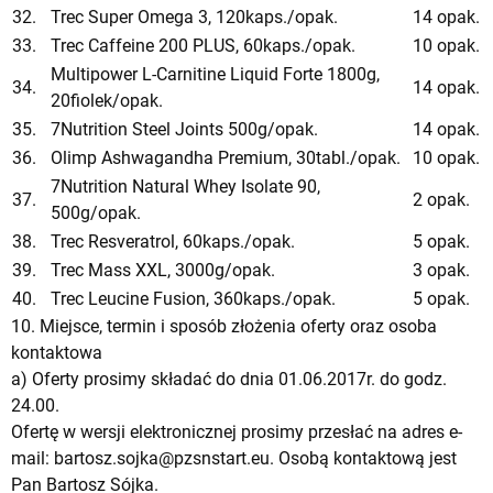
32.
Trec Super Omega 3, 120kaps./opak.
14 opak.
33.
Trec Caffeine 200 PLUS, 60kaps./opak.
10 opak.
Multipower L-Carnitine Liquid Forte 1800g,
34.
14 opak.
20fiolek/opak.
35.
7Nutrition Steel Joints 500g/opak.
14 opak.
36.
Olimp Ashwagandha Premium, 30tabl./opak.
10 opak.
7Nutrition Natural Whey Isolate 90,
37.
2 opak.
500g/opak.
38.
Trec Resveratrol, 60kaps./opak.
5 opak.
39.
Trec Mass XXL, 3000g/opak.
3 opak.
40.
Trec Leucine Fusion, 360kaps./opak.
5 opak.
10. Miejsce, termin i sposób złożenia oferty oraz osoba
kontaktowa
a) Oferty prosimy składać do dnia 01.06.2017r. do godz.
24.00.
Ofertę w wersji elektronicznej prosimy przesłać na adres e-
mail:
bartosz.sojka@pzsnstart.eu
. Osobą kontaktową jest
Pan Bartosz Sójka.