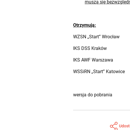
muszą się bezwzględn
Otrzymują:
WZSN „Start” Wrocław
IKS DSS Kraków
IKS AWF Warszawa
WSSiRN „Start” Katowice
wersja do pobrania
Udost