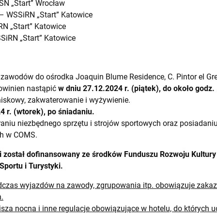
SN „Start” Wrocław
– WSSiRN „Start” Katowice
RN „Start” Katowice
SiRN „Start” Katowice
 zawodów do ośrodka Joaquin Blume Residence, C. Pintor el Gre
powinien nastąpić
w dniu 27.12.2024 r. (piątek), do około godz.
niskowy, zakwaterowanie i wyżywienie.
4 r. (wtorek), po śniadaniu.
raniu niezbędnego sprzętu i strojów sportowych oraz posiadani
ch w COMS.
i został dofinansowany ze środków Funduszu Rozwoju Kultury 
portu i Turystyki.
czas wyjazdów na zawody, zgrupowania itp. obowiązuje zakaz
.
sza nocna i inne regulacje obowiązujące w hotelu, do których 