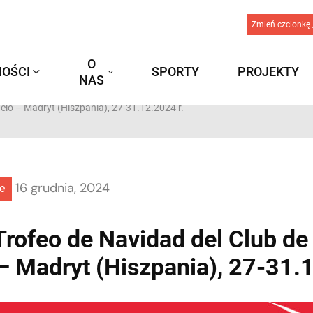
Zmień czcionkę 
O
OŚCI
SPORTY
PROJEKTY
NAS
lo – Madryt (Hiszpania), 27-31.12.2024 r.
16 grudnia, 2024
e
rofeo de Navidad del Club de
– Madryt (Hiszpania), 27-31.1