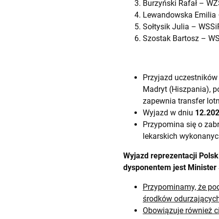
Burzyński Rafał – WZ
Lewandowska Emilia 
Sołtysik Julia – WSSi
Szostak Bartosz – WS
Przyjazd uczestników
Madryt (Hiszpania), 
zapewnia transfer lot
Wyjazd w dniu
12.202
Przypomina się o zab
lekarskich wykonany
Wyjazd reprezentacji Polsk
dysponentem jest Minister S
Przypominamy, że pod
środków odurzających
Obowiązuje również ci