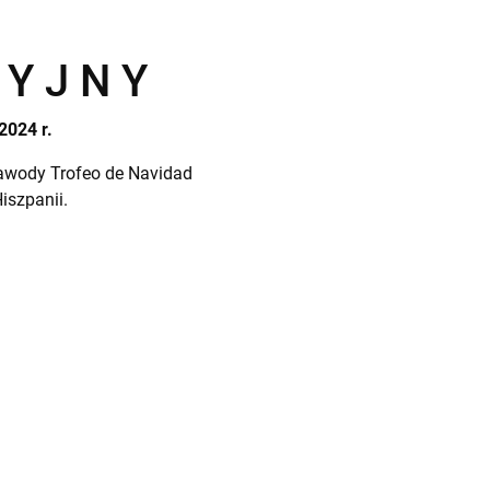
 Y J N Y
2024 r.
Zawody Trofeo de Navidad
iszpanii.