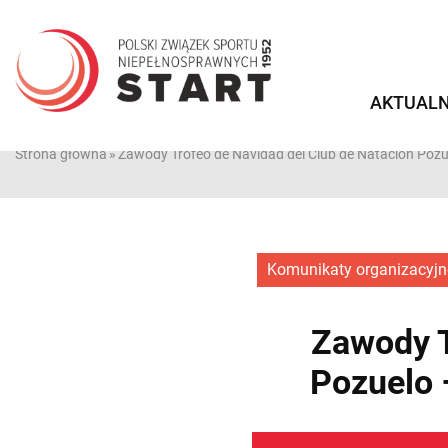
Przejdź
do
treści
AKTUALN
Strona główna
»
Zawody Trofeo de Navidad del Club de Natacion Pozue
Komunikaty organizacyjn
Zawody T
Pozuelo 