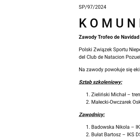
SP/97/2024
K O M U N 
Zawody Trofeo de Navidad d
Polski Związek Sportu Niep
del Club de Natacion Pozuel
Na zawody powołuje się eki
Sztab szkoleniowy:
Zieliński Michał – tre
Małecki-Owczarek Oska
Zawodnicy:
Badowska Nikola – 
Bułat Bartosz – IKS 