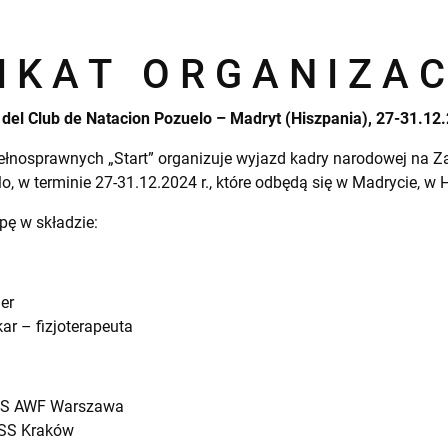
I K A T O R G A N I Z A C
el Club de Natacion Pozuelo – Madryt (Hiszpania), 27-31.12.
ełnosprawnych „Start” organizuje wyjazd kadry narodowej na 
o, w terminie 27-31.12.2024 r., które odbędą się w Madrycie, w H
pę w składzie:
ner
r – fizjoterapeuta
IKS AWF Warszawa
DSS Kraków