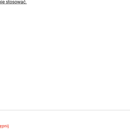
ie stosować.
ępnij