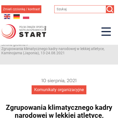
Przejdź
do
Zmień czcionkę / kontrast
treści
Strona główna
»
Zgrupowania klimatycznego kadry narodowej w lekkiej atletyce,
Kaminojama (Japonia), 13-24.08.2021
10 sierpnia, 2021
Komunikaty organizacyjne
Zgrupowania klimatycznego kadry
narodowej w lekkiej atletyce,