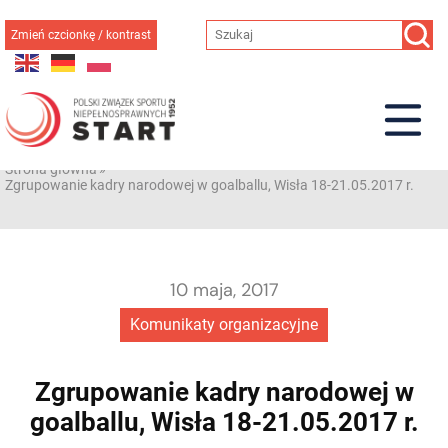
Przejdź
do
Zmień czcionkę / kontrast
treści
Strona główna
»
Zgrupowanie kadry narodowej w goalballu, Wisła 18-21.05.2017 r.
10 maja, 2017
Komunikaty organizacyjne
Zgrupowanie kadry narodowej w
goalballu, Wisła 18-21.05.2017 r.