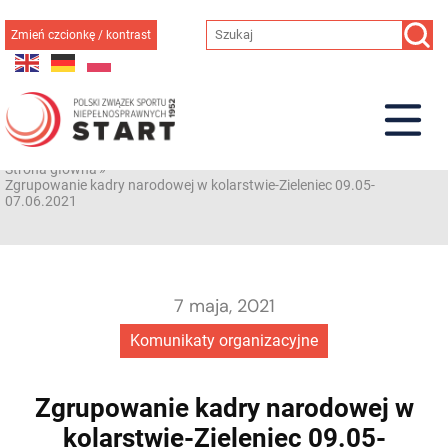
Przejdź
do
Zmień czcionkę / kontrast
treści
Strona główna
»
Zgrupowanie kadry narodowej w kolarstwie-Zieleniec 09.05-
07.06.2021
7 maja, 2021
Komunikaty organizacyjne
Zgrupowanie kadry narodowej w
kolarstwie-Zieleniec 09.05-