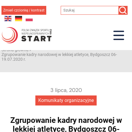
Przejdź
do
Zmień czcionkę / kontrast
treści
Strona główna
»
Zgrupowanie kadry narodowej w lekkiej atletyce, Bydgoszcz 06-
19.07.2020 r.
3 lipca, 2020
Komunikaty organizacyjne
Zgrupowanie kadry narodowej w
lekkiej atletyce, Bydgoszcz 06-