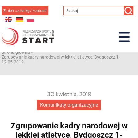
Przejdź
do
Zmień czcionkę / kontrast
treści
Strona główna
»
Zgrupowanie kadry narodowej w lekkiej atletyce, Bydgoszcz 1-
12.05.2019
30 kwietnia, 2019
Komunikaty organizacyjne
Zgrupowanie kadry narodowej w
lekkiej atletyce, Bydgoszcz 1-