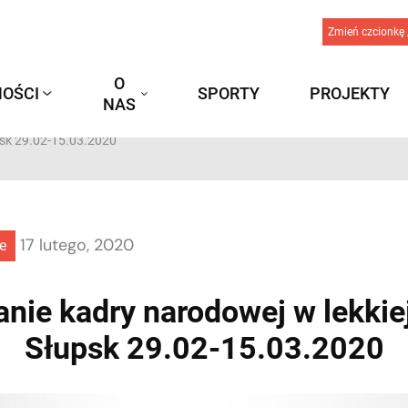
Zmień czcionkę 
O
OŚCI
SPORTY
PROJEKTY
NAS
psk 29.02-15.03.2020
17 lutego, 2020
e
ie kadry narodowej w lekkiej
Słupsk 29.02-15.03.2020