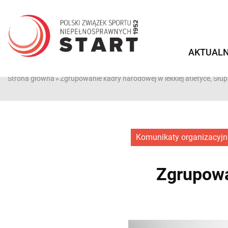
Przejdź
do
treści
AKTUALN
Strona główna
»
Zgrupowanie kadry narodowej w lekkiej atletyce, Słu
Komunikaty organizacyjn
Zgrupowan