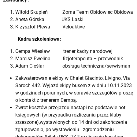
Witold Skupień Zoma Team Obidowiec Obidowa
Aneta Górska UKS Laski
Krzysztof Plewa Veloaktive
Kadra szkoleniowa:
Cempa Wiesław trener kadry narodowej
Marcisz Ewelina fizjoterapeuta – przewodnik
Adam Cieślar obsługa techniczna/serwisman
Zakwaterowanie ekipy w Chalet Giacinto, Livigno, Via
Saroch 442. Wyjazd ekipy busem z w dniu 10.11.2023
w godzinach porannych, w sprawie szczegółów proszę
o kontakt z trenerem Cempą.
Zwrot kosztów przejazdu nastąpi na podstawie not
księgowych (w przypadku rozliczania przez kluby
zrzeszone),wystawionych do 14 dni od zakończenia
zgrupowania, po wystawieniu i zgromadzeniu
dokumentów (bilety PKS, PKP, rozliczenie kosztów