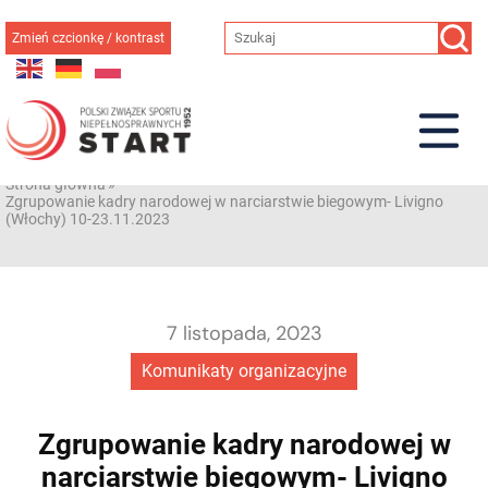
Przejdź
do
Zmień czcionkę / kontrast
treści
Strona główna
»
Zgrupowanie kadry narodowej w narciarstwie biegowym- Livigno
(Włochy) 10-23.11.2023
7 listopada, 2023
Komunikaty organizacyjne
Zgrupowanie kadry narodowej w
narciarstwie biegowym- Livigno