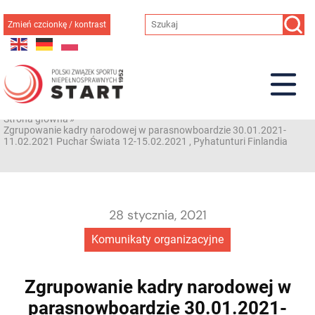
Przejdź
do
Zmień czcionkę / kontrast
treści
Strona główna
»
Zgrupowanie kadry narodowej w parasnowboardzie 30.01.2021-
11.02.2021 Puchar Świata 12-15.02.2021 , Pyhatunturi Finlandia
28 stycznia, 2021
Komunikaty organizacyjne
Zgrupowanie kadry narodowej w
parasnowboardzie 30.01.2021-