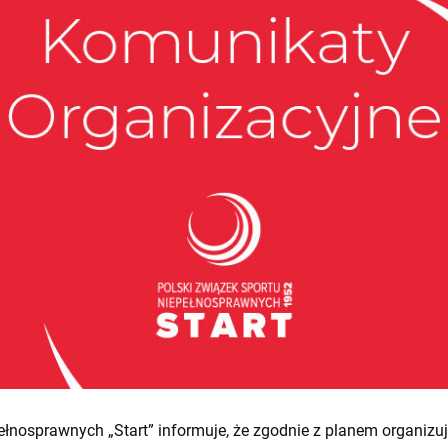
ełnosprawnych „Start” informuje, że zgodnie z planem organiz