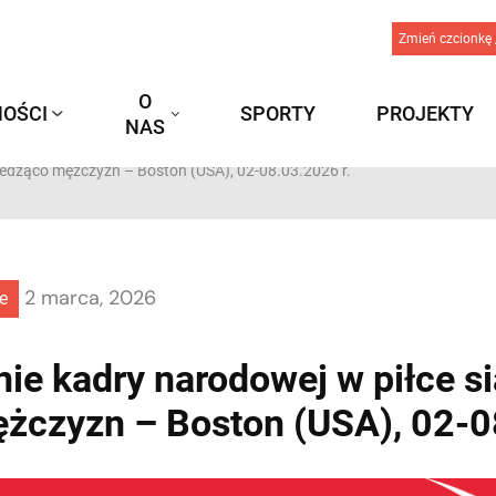
Zmień czcionkę 
O
OŚCI
SPORTY
PROJEKTY
NAS
iedząco mężczyzn – Boston (USA), 02-08.03.2026 r.
2 marca, 2026
e
ie kadry narodowej w piłce si
żczyzn – Boston (USA), 02-0