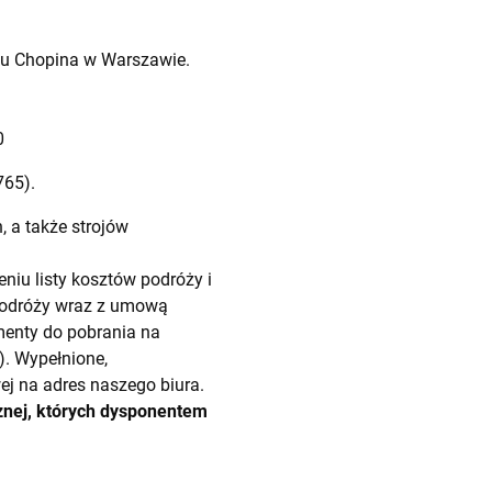
sku Chopina w Warszawie.
0
765).
 a także strojów
niu listy kosztów podróży i
 podróży wraz z umową
umenty do pobrania na
. Wypełnione,
j na adres naszego biura.
znej, których dysponentem