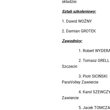
składzie:
Sztab szkoleniowy:
1. Dawid WOŹNY – tr
2. Damian GROTEK – a
Zawodnicy:
1. Robert WYDERA
2. Tomasz GRELL 
Szczecin
3. Piotr SICIŃSK
ParaVolley Zawiercie
4. Karol SZEWCZY
Zawiercie
5. Jacek TOMCZAK 