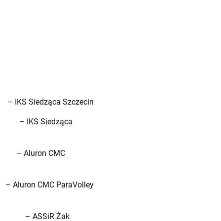
Siedząca Szczecin
 IKS Siedząca
– Aluron CMC
on CMC ParaVolley
H – ASSiR Żak