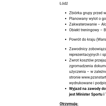
Łódź
Zbiórka grupy przed w
Planowany wylot o go
Zakwaterowanie – Alof
Obiekt treningowy – 
Powrót do kraju (Wars
Zawodnicy zobowiązan
reprezentacyjnych i s
Zwrot kosztów przejaz
zgromadzenia dokumen
użyczenia – w zależno
stronie
www.pzsnstart
wydrukowane i podpis
Wyjazd na zawody dof
jest Minister Sportu i
Otrzymują: