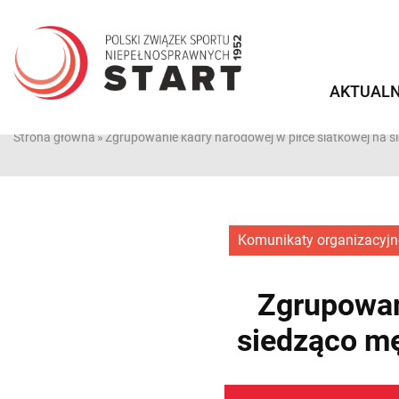
Przejdź
do
treści
AKTUALN
Strona główna
»
Zgrupowanie kadry narodowej w piłce siatkowej na s
Komunikaty organizacyjn
Zgrupowan
siedząco mę