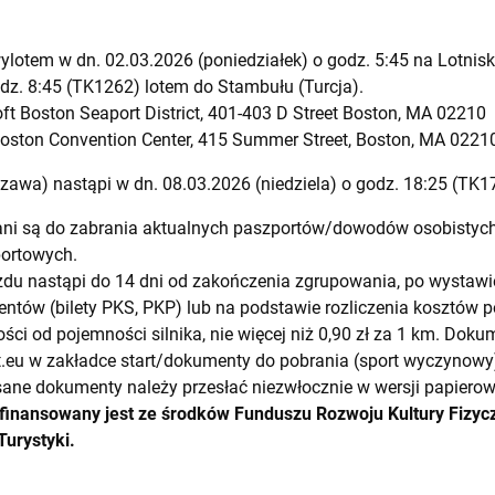
ylotem w dn. 02.03.2026 (poniedziałek) o godz. 5:45 na Lotni
dz. 8:45 (TK1262) lotem do Stambułu (Turcja).
t Boston Seaport District, 401-403 D Street Boston, MA 02210
Boston Convention Center, 415 Summer Street, Boston, MA 0221
zawa) nastąpi w dn. 08.03.2026 (niedziela) o godz. 18:25 (TK1
i są do zabrania aktualnych paszportów/dowodów osobistych,
portowych.
du nastąpi do 14 dni od zakończenia zgrupowania, po wystawie
tów (bilety PKS, PKP) lub na podstawie rozliczenia kosztów
ści od pojemności silnika, nie więcej niż 0,90 zł za 1 km. Dok
.eu
w zakładce start/dokumenty do pobrania (sport wyczynowy)
ane dokumenty należy przesłać niezwłocznie w wersji papierowe
inansowany jest ze środków Funduszu Rozwoju Kultury Fizyc
 Turystyki.