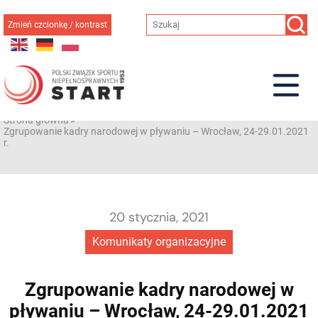
Przejdź
do
Zmień czcionkę / kontrast
treści
Strona główna
»
Zgrupowanie kadry narodowej w pływaniu – Wrocław, 24-29.01.2021
r.
20 stycznia, 2021
Komunikaty organizacyjne
Zgrupowanie kadry narodowej w
pływaniu – Wrocław, 24-29.01.2021