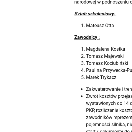
narodowej w podnoszeniu c
Sztab szkoleniowy:
Mateusz Ott
Zawodnicy :
Magdalena Kos
Tomasz Majew
Tomasz Kociubi
Paulina Przyweck
Marek Tryk
Zakwaterowanie i tren
Zwrot kosztów przejaz
wystawionych do 14 d
PKP, rozliczenie kosz
zawodników reprezent
pojemności silnika, n
start / dokumenty do 