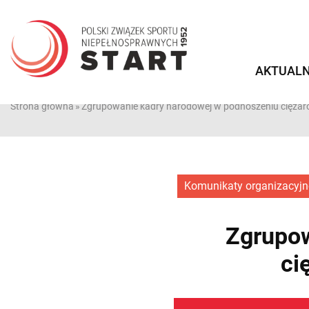
Przejdź
do
treści
AKTUALN
Strona główna
»
Zgrupowanie kadry narodowej w podnoszeniu ciężar
Komunikaty organizacyjn
Zgrupow
ci