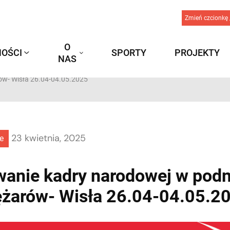
Zmień czcionkę 
O
OŚCI
SPORTY
PROJEKTY
NAS
ów- Wisła 26.04-04.05.2025
23 kwietnia, 2025
e
anie kadry narodowej w pod
ężarów- Wisła 26.04-04.05.2