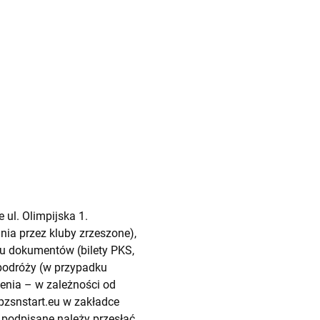
ul. Olimpijska 1.
ia przez kluby zrzeszone),
u dokumentów (bilety PKS,
w podróży (w przypadku
enia – w zależności od
 pzsnstart.eu w zakładce
 podpisane należy przesłać