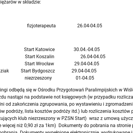
iężarów w składzie:
a fizjoterapeuta 26.04-04.05
tka Start Katowice 30.04.-04.05
ski Start Koszalin 26.04-04.05
ński Start Wrocław 29.04-04.05
a-Puziak Start Bydgoszcz 29.04-04.05
acz niezrzeszony 01-04.05
ingi odbędą się w Ośrodku Przygotowań Paralimpijskich w Wiśle 
du nastąpi na podstawie not księgowych (w przypadku rozliczan
ni od zakończenia zgrupowania, po wystawieniu i zgromadzeni
tów podróży, lista kosztów podróży itd.) lub rozliczenia kosztó
ujących klub niezrzeszony w PZSN Start) wraz z umową użycz
ie więcej niż 0,90 zł za 1km) Dokumenty do pobrania na stronie
pobrania. Dokumenty wypełnione elektronicznie, wydrukowane i