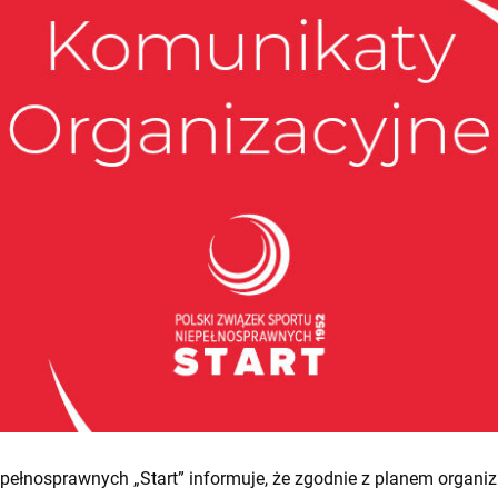
ełnosprawnych „Start” informuje, że zgodnie z planem organi