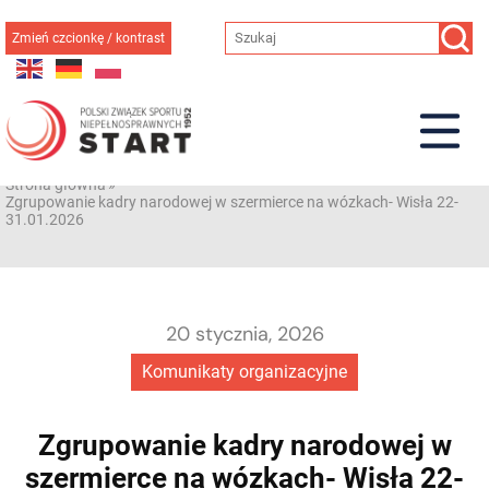
Przejdź
do
Zmień czcionkę / kontrast
treści
Strona główna
»
Zgrupowanie kadry narodowej w szermierce na wózkach- Wisła 22-
31.01.2026
20 stycznia, 2026
Komunikaty organizacyjne
Zgrupowanie kadry narodowej w
szermierce na wózkach- Wisła 22-