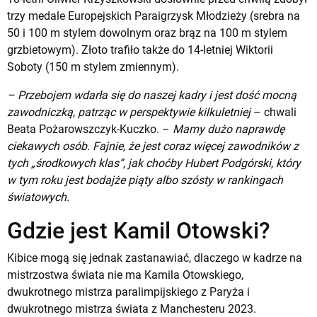
trzy medale
Europejskich Paraigrzysk Młodzieży
(srebra na
50 i 100 m stylem dowolnym oraz brąz na 100 m stylem
grzbietowym). Złoto trafiło także do 14-letniej Wiktorii
Soboty (150 m stylem zmiennym).
– Przebojem wdarła się do naszej kadry i jest dość mocną
zawodniczką, patrząc w perspektywie kilkuletniej
– chwali
Beata Pożarowszczyk-Kuczko. –
Mamy dużo naprawdę
ciekawych osób. Fajnie, że jest coraz więcej zawodników z
tych „środkowych klas”, jak choćby Hubert Podgórski, który
w tym roku jest bodajże piąty albo szósty w rankingach
światowych.
Gdzie jest Kamil Otowski?
Kibice mogą się jednak zastanawiać, dlaczego w kadrze na
mistrzostwa świata nie ma Kamila Otowskiego,
dwukrotnego mistrza paralimpijskiego z Paryża i
dwukrotnego mistrza świata z Manchesteru 2023.