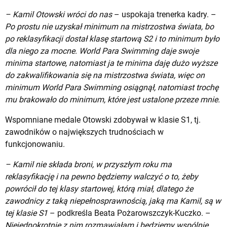
– Kamil Otowski wróci do nas
– uspokaja trenerka kadry. –
Po prostu nie uzyskał minimum na mistrzostwa świata, bo
po reklasyfikacji dostał klasę startową S2 i to minimum było
dla niego za mocne. World Para Swimming daje swoje
minima startowe, natomiast ja te minima daję dużo wyższe
do zakwalifikowania się na mistrzostwa świata, więc on
minimum World Para Swimming osiągnął, natomiast trochę
mu brakowało do minimum, które jest ustalone przeze mnie.
Wspomniane medale Otowski zdobywał w klasie S1, tj.
zawodników o największych trudnościach w
funkcjonowaniu.
– Kamil nie składa broni, w przyszłym roku ma
reklasyfikację i na pewno będziemy walczyć o to, żeby
powrócił do tej klasy startowej, którą miał, dlatego że
zawodnicy z taką niepełnosprawnością, jaką ma Kamil, są w
tej klasie S1
– podkreśla Beata Pożarowszczyk-Kuczko. –
Niejednokrotnie z nim rozmawiałam i będziemy wspólnie