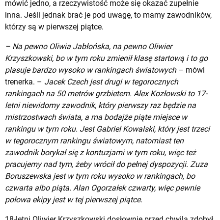
mówić jedno, a rzeczywistość może się okazać zupełnie
inna. Jeśli jednak brać je pod uwagę, to mamy zawodników,
którzy są w pierwszej piątce.
– Na pewno Oliwia Jabłońska, na pewno Oliwier
Krzyszkowski, bo w tym roku zmienił klasę startową i to go
plasuje bardzo wysoko w rankingach światowych
– mówi
trenerka. –
Jacek Czech jest drugi w tegorocznych
rankingach na 50 metrów grzbietem. Alex Kozłowski to 17-
letni niewidomy zawodnik, który pierwszy raz będzie na
mistrzostwach świata, a ma bodajże piąte miejsce w
rankingu w tym roku. Jest Gabriel Kowalski, który jest trzeci
w tegorocznym rankingu światowym, natomiast ten
zawodnik borykał się z kontuzjami w tym roku, więc też
pracujemy nad tym, żeby wrócił do pełnej dyspozycji. Zuza
Boruszewska jest w tym roku wysoko w rankingach, bo
czwarta albo piąta. Alan Ogorzałek czwarty, więc pewnie
połowa ekipy jest w tej pierwszej piątce.
18-letni Oliwier Krzyszkowski dosłownie przed chwilą zdobył