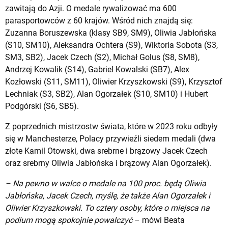
zawitają do Azji. O medale rywalizować ma 600
parasportowców z 60 krajów. Wśród nich znajdą się:
Zuzanna Boruszewska (klasy SB9, SM9), Oliwia Jabłońska
(S10, SM10), Aleksandra Ochtera (S9), Wiktoria Sobota (S3,
SM3, SB2), Jacek Czech (S2), Michał Golus (S8, SM8),
Andrzej Kowalik (S14), Gabriel Kowalski (SB7), Alex
Kozłowski (S11, SM11), Oliwier Krzyszkowski (S9), Krzysztof
Lechniak (S3, SB2), Alan Ogorzałek (S10, SM10) i Hubert
Podgórski (S6, SB5).
Z poprzednich mistrzostw świata, które w 2023 roku odbyły
się w Manchesterze, Polacy przywieźli siedem medali
(dwa
złote Kamil Otowski, dwa srebrne i brązowy Jacek Czech
oraz srebrny Oliwia Jabłońska i brązowy Alan Ogorzałek).
– Na pewno w walce o medale na 100 proc. będą Oliwia
Jabłońska, Jacek Czech, myślę, że także Alan Ogorzałek i
Oliwier Krzyszkowski. To cztery osoby, które o miejsca na
podium mogą spokojnie powalczyć
– mówi Beata