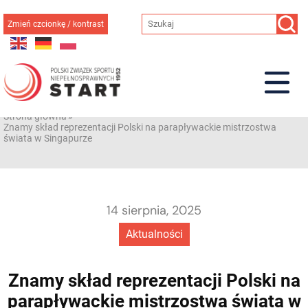
Przejdź
do
Zmień czcionkę / kontrast
treści
Strona główna
»
Znamy skład reprezentacji Polski na parapływackie mistrzostwa
świata w Singapurze
14 sierpnia, 2025
Aktualności
Znamy skład reprezentacji Polski na
parapływackie mistrzostwa świata w