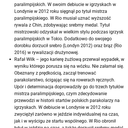
paralimpijskich. W swoim debiucie w igrzyskach w
Londynie w 2012 roku sięgnął po tytuł mistrza
paralimpijskiego. W Rio musiał uznać wyższość
rywala z Chin, zdobywając srebrny medal. Tytuł
mistrzowski odzyskał w wielkim stylu podczas igrzysk
paralimpijskich w Tokio. Dodatkowo do swojego
dorobku dorzucił srebro (Londyn 2012) oraz brąz (Rio
2016) w rywalizacji drużynowej.
Rafał Wilk – jego karierę żużlową przerwał wypadek, w
wyniku którego porusza się na wózku. Nie załamał się.
Obeznany z prędkością, zaczął trenować
parakolarstwo, ścigając się na rowerach ręcznych.
Upór i determinacja doprowadziły go do trzech tytułów
mistrza paralimpijskiego, czym zdecydowanie
przewodzi w historii startów polskich parakolarzy na
igrzyskach. W debiucie w Londynie w 2012 roku
zwyciężył zarówno w jeździe indywidualnej na czas,
jak i w wyścigu ze startu wspólnego. W Rio obronił
tytuł w jeździe na czas, a także dorzucił srebrny medal