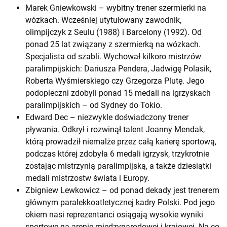
Marek Gniewkowski – wybitny trener szermierki na
wózkach. Wcześniej utytułowany zawodnik,
olimpijczyk z Seulu (1988) i Barcelony (1992). Od
ponad 25 lat związany z szermierką na wózkach.
Specjalista od szabli. Wychował kilkoro mistrzów
paralimpijskich: Dariusza Pendera, Jadwigę Polasik,
Roberta Wyśmierskiego czy Grzegorza Plutę. Jego
podopieczni zdobyli ponad 15 medali na igrzyskach
paralimpijskich – od Sydney do Tokio.
Edward Dec – niezwykle doświadczony trener
pływania. Odkrył i rozwinął talent Joanny Mendak,
którą prowadził niemalże przez całą karierę sportową,
podczas której zdobyła 6 medali igrzysk, trzykrotnie
zostając mistrzynią paralimpijską, a także dziesiątki
medali mistrzostw świata i Europy.
Zbigniew Lewkowicz – od ponad dekady jest trenerem
głównym paralekkoatletycznej kadry Polski. Pod jego
okiem nasi reprezentanci osiągają wysokie wyniki
sportowe na arenie międzynarodowej i krajowej. Na co