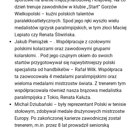
dzień trenuje zawodników w klubie „Start” Gorzów
Wielkopolski – kuźni polskich talentów
paralekkoatletycznych. Spod jego ręki wyszło wielu
medalistów igrzysk paralimpijskich, w tym złoci Maciej
Lepiato czy Renata Śliwińska.
Jakub Pieniążek – . Współpracuje z czołowymi
polskimi kolarzami oraz zawodowymi grupami
kolarskimi. . Pod jego czujnym okiem do swoich
startów przygotowywał się najwybitniejszy polski
specjalista od handbike’ów – Rafał Wilk. Współpraca
ta zaowocowała 4 medalami paralimpijskimi oraz
wieloma medalami mistrzostw świata. Z trenerem tym
współpracowała również nasza brązowa medalistka
paralimpijska z Tokio, Renata Kałuża.
Michał Dziubański – były reprezentant Polski w tenisie
stołowym, zdobywał medale drużynowych mistrzostw
Europy. Po zakończonej karierze zawodniczej został
trenerem, m.in. przez 8 lat prowadził seniorską