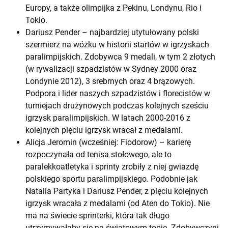
Europy, a także olimpijka z Pekinu, Londynu, Rio i
Tokio.
Dariusz Pender – najbardziej utytułowany polski
szermierz na wózku w historii startów w igrzyskach
paralimpijskich. Zdobywca 9 medali, w tym 2 złotych
(w rywalizacji szpadzistów w Sydney 2000 oraz
Londynie 2012), 3 srebrnych oraz 4 brązowych.
Podpora i lider naszych szpadzistów i florecistów w
turniejach drużynowych podczas kolejnych sześciu
igrzysk paralimpijskich. W latach 2000-2016 z
kolejnych pięciu igrzysk wracał z medalami.
Alicja Jeromin (wcześniej: Fiodorow) – karierę
rozpoczynała od tenisa stołowego, ale to
paralekkoatletyka i sprinty zrobiły z niej gwiazdę
polskiego sportu paralimpijskiego. Podobnie jak
Natalia Partyka i Dariusz Pender, z pięciu kolejnych
igrzysk wracała z medalami (od Aten do Tokio). Nie
ma na świecie sprinterki, która tak długo
utrzymywałaby się na światowym topie. Zdobywczyni