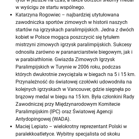
w wyścigu ze startu wspólnego.
Katarzyna Rogowiec – najbardziej utytułowana
zawodniczka sportów zimowych w historii naszych
startów na igrzyskach paralimpijskich. Jedna z dwóch
kobiet w Polsce mogąca poszczycić się tytułem
mistrzyni zimowych igrzysk paralimpijskich. Sukcesy
odnosiła zarówno w paranarciarstwie biegowym, jak i
w parabiathlonie. Gwiazda Zimowych Igrzysk
Paralimpijskich w Turynie w 2006 roku, podczas
których dwukrotnie zwyciężała w biegach na 5 i 15 km.
Przynależność do światowej czołówki udowodniła na
kolejnych igrzyskach w Vancouver, gdzie sięgnęła po
brązowy medal w biegu na 15 km. Była członkini Rady
Zawodniczej przy Międzynarodowym Komitecie
Paralimpijskim (IPC) oraz Światowej Agencji
Antydopingowej (WADA).
Maciej Lepiato – wielokrotny reprezentant Polski w
paralekkoatletyce. Wybitny specjalista od skoku