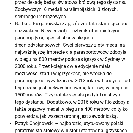
przez dekadę będąc światową królową tego dystansu.
Zdobywczyni 6 medali paralimpijskich: 3 złotych,
srebrnego i 2 brązowych.
Barbara Bieganowska-Zając (przez lata startująca pod
nazwiskiem Niewiedział) – czterokrotna mistrzyni
paralimpijska, specjalistka w biegach
średniodystansowych. Swój pierwszy złoty medal na
najważniejszej imprezie dla parasportowców zdobyła
w biegu na 800 metrów podczas igrzysk w Sydney w
2000 roku. Przez kolejne dwie edycjenie miała
możliwości startu w igrzyskach, ale wróciła do
paralimpijskiej rywalizacji w 2012 roku w Londynie i od
tego czasu jest niekwestionowaną królową w biegu na
1500 metrów. Trzykrotnie sięgała po tytuł mistrzyni
tego dystansu. Dodatkowo, w 2016 roku w Rio zdobyła
także brązowy medal w biegu na 400 metrów, co tylko
potwierdza, jak wszechstronną jest zawodniczką.
Patryk Chojnowski – najbardziej utytułowany polski
paratenisista stołowy w historii startów na igrzyskach