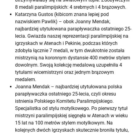
8 medali paralimpijskich: 4 srebrnych i 4 brązowych.
Katarzyna Gustos (kibicom znana lepiej pod
nazwiskiem Pawlik) – obok Joanny Mendak,
najbardziej utytułowana parapływaczka ostatniego 25-
lecia. Gwiazda naszej reprezentacji paralimpijskiej na
igrzyskach w Atenach i Pekinie, podczas których
zdobyła łącznie 7 medali, w tym dwukrotnie została
mistrzynią na koronnym dystansie 400 metrów stylem
dowolnym. Swoją kolekcję medalową uzupełniła 4
tytułami wicemistrzyni oraz jednym brązowym
medalem.
Joanna Mendak – najbardziej utytułowana polska
parapływaczka ostatniego 25-lecia, czyli okresu
istnienia Polskiego Komitetu Paralimpijskiego.
Specjalistka od stylu motylkowego. Po pierwszy tytuł
mistrzyni paralimpijskiej sięgnęła w Atenach w wieku
15 lat na 100 metrów stylem motylkowym. Na
kolejnych dwóch igrzyskach skutecznie broniła tytułu,