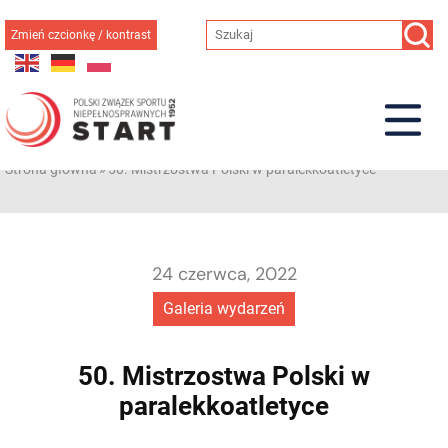
Przejdź
do
Zmień czcionkę / kontrast
treści
Strona główna
»
50. Mistrzostwa Polski w paralekkoatletyce
24 czerwca, 2022
Galeria wydarzeń
50. Mistrzostwa Polski w
paralekkoatletyce