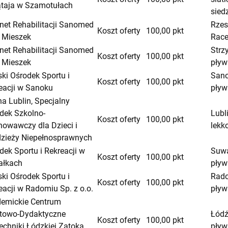
ątaja w Szamotułach
sied
net Rehabilitacji Sanomed
Rzes
Koszt oferty
100,00 pkt
r Mieszek
Race
net Rehabilitacji Sanomed
Strz
Koszt oferty
100,00 pkt
r Mieszek
pływ
ski Ośrodek Sportu i
Sano
Koszt oferty
100,00 pkt
eacji w Sanoku
pływ
a Lublin, Specjalny
dek Szkolno-
Lubl
Koszt oferty
100,00 pkt
owawczy dla Dzieci i
lekk
zieży Niepełnosprawnych
dek Sportu i Rekreacji w
Suwa
Koszt oferty
100,00 pkt
ałkach
pływ
ski Ośrodek Sportu i
Rado
Koszt oferty
100,00 pkt
eacji w Radomiu Sp. z o.o.
pływ
emickie Centrum
towo-Dydaktyczne
Łódź
Koszt oferty
100,00 pkt
techniki Łódzkiej Zatoka
pływ