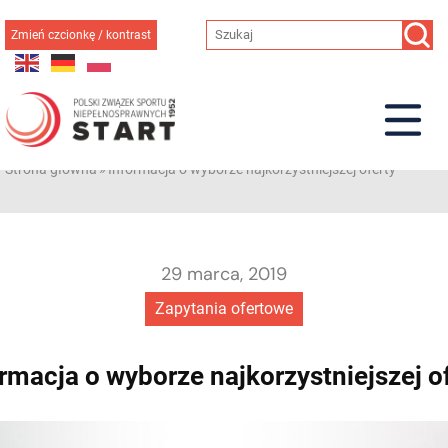
Przejdź
do
Zmień czcionkę / kontrast
treści
Strona główna
»
Informacja o wyborze najkorzystniejszej oferty
29 marca, 2019
Zapytania ofertowe
rmacja o wyborze najkorzystniejszej o