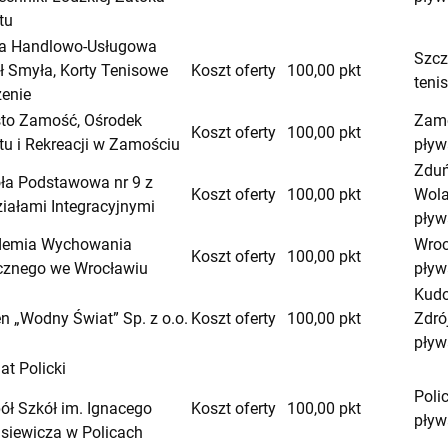
tu
a Handlowo-Usługowa
Szcz
ł Smyła, Korty Tenisowe
Koszt oferty
100,00 pkt
teni
enie
to Zamość, Ośrodek
Zamo
Koszt oferty
100,00 pkt
tu i Rekreacji w Zamościu
pływ
Zdu
ła Podstawowa nr 9 z
Koszt oferty
100,00 pkt
Wola
iałami Integracyjnymi
pływ
demia Wychowania
Wroc
Koszt oferty
100,00 pkt
cznego we Wrocławiu
pływ
Kud
n „Wodny Świat” Sp. z o.o.
Koszt oferty
100,00 pkt
Zdró
pływ
at Policki
Poli
ół Szkół im. Ignacego
Koszt oferty
100,00 pkt
pływ
siewicza w Policach