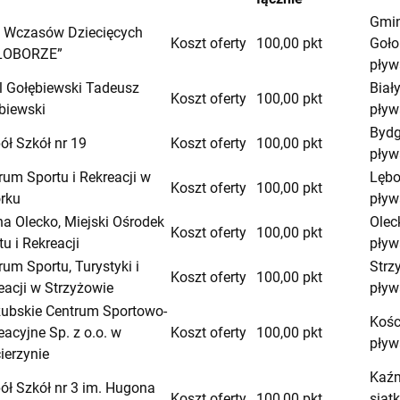
Gmi
Wczasów Dziecięcych
Koszt oferty
100,00 pkt
Goło
ŁOBORZE”
pływ
l Gołębiewski Tadeusz
Biał
Koszt oferty
100,00 pkt
biewski
pływ
Bydg
ół Szkół nr 19
Koszt oferty
100,00 pkt
pływ
rum Sportu i Rekreacji w
Lębo
Koszt oferty
100,00 pkt
rku
pływ
a Olecko, Miejski Ośrodek
Olec
Koszt oferty
100,00 pkt
u i Rekreacji
pływ
rum Sportu, Turystyki i
Strz
Koszt oferty
100,00 pkt
eacji w Strzyżowie
pływ
ubskie Centrum Sportowo-
Kośc
eacyjne Sp. z o.o. w
Koszt oferty
100,00 pkt
pływ
ierzynie
Kaźm
ół Szkół nr 3 im. Hugona
Koszt oferty
100,00 pkt
siat