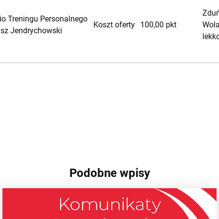
Zdu
io Treningu Personalnego
Koszt oferty
100,00 pkt
Wola
sz Jendrychowski
lekk
Podobne wpisy