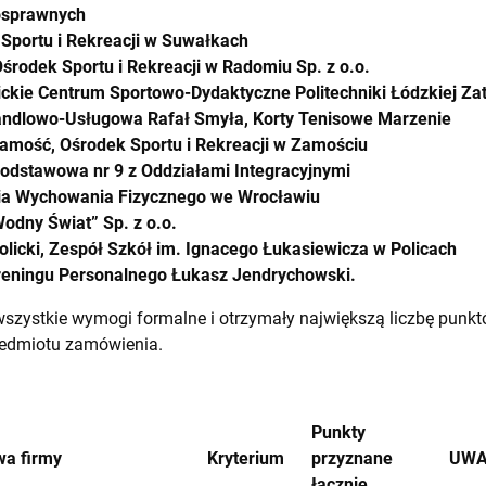
osprawnych
Sportu i Rekreacji w Suwałkach
Ośrodek Sportu i Rekreacji w Radomiu Sp. z o.o.
kie Centrum Sportowo-Dydaktyczne Politechniki Łódzkiej Za
ndlowo-Usługowa Rafał Smyła, Korty Tenisowe Marzenie
amość, Ośrodek Sportu i Rekreacji w Zamościu
odstawowa nr 9 z Oddziałami Integracyjnymi
a Wychowania Fizycznego we Wrocławiu
odny Świat” Sp. z o.o.
olicki, Zespół Szkół im. Ignacego Łukasiewicza w Policach
reningu Personalnego Łukasz Jendrychowski.
 wszystkie wymogi formalne i otrzymały największą liczbę punk
edmiotu zamówienia.
Punkty
a firmy
Kryterium
przyznane
UWA
łącznie