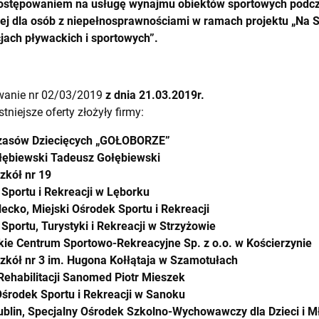
ostępowaniem na usługę wynajmu obiektów sportowych podcz
wej dla osób z niepełnosprawnościami w ramach projektu „Na
jach pływackich i sportowych”.
wanie nr 02/03/2019
z dnia 21.03.2019r.
tniejsze oferty złożyły firmy:
asów Dziecięcych „GOŁOBORZE”
łębiewski Tadeusz Gołębiewski
zkół nr 19
Sportu i Rekreacji w Lęborku
ecko, Miejski Ośrodek Sportu i Rekreacji
Sportu, Turystyki i Rekreacji w Strzyżowie
ie Centrum Sportowo-Rekreacyjne Sp. z o.o. w Kościerzynie
zkół nr 3 im. Hugona Kołłątaja w Szamotułach
Rehabilitacji Sanomed Piotr Mieszek
Ośrodek Sportu i Rekreacji w Sanoku
blin, Specjalny Ośrodek Szkolno-Wychowawczy dla Dzieci i M